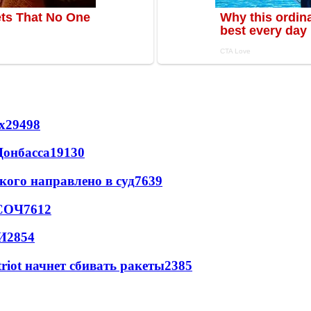
х
29498
Донбасса
19130
кого направлено в суд
7639
 СОЧ
7612
И
2854
triot начнет сбивать ракеты
2385