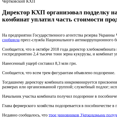
Чертковский КХП
Директор КХП организовал подделку на
комбинат уплатил часть стоимости прод
На предприятии Государственного агентства резерва Украины
сообщила
пресс-служба Национального антикоррупционного 
Сообщается, что в октябре 2018 года директор хлебокомбината
госпредприятию 2,4 тысячи тонн зерна кукурузы, и комбинат у
Нанесенный ущерб составил 8,3 млн грн.
Сообщается, что всем трем фигурантам объявлено подозрение.
Тогдашнему директору комбината инкриминируется присвоение
размерах или организованной группой; служебный подлог; исп
Начальник участка комбината получил подозрение в пособниче
Глава фермерского хозяйства подозревается в пособничестве в
Недавно сообщалось, что
трое чиновников
Укрзализныци
получ