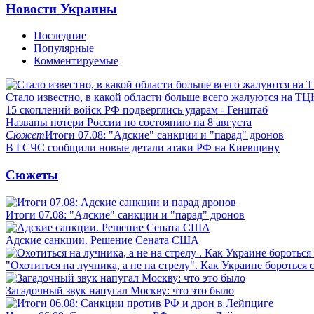
Новости Украины
Последние
Популярные
Комментируемые
Стало известно, в какой области больше всего жалуются на ТЦ
15 скоплений войск РФ подверглись ударам - Генштаб
Названы потери России по состоянию на 8 августа
Сюжет
Итоги 07.08: "Адские" санкции и "парад" дронов
В ГСЧС сообщили новые детали атаки РФ на Киевщину
Сюжеты
Итоги 07.08: "Адские" санкции и "парад" дронов
Адские санкции. Решение Сената США
"Охотиться на лучника, а не на стрелу". Как Украине бороться 
Загадочный звук напугал Москву: что это было