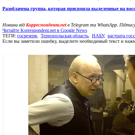
Разоблачена группа, которая присвоила выделенные на вос
Новини від
Корреспондент.net
в Telegram та WhatsApp. Підпис
Читайте Korrespondent.net в Google News
ТЕГИ:
госрезерв
,
Тернопольская область
,
НАБУ
,
растрата гос
Если вы заметили ошибку, выделите необходимый текст и нажми