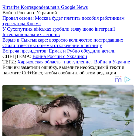
Читайте Korrespondent.net в Google News
Война России с Украиной
Провал сезона: Москва будет платить пособия работникам
турсектора Крыма
У Сухопутних військах зробили заяву щодо інтеграції
Інтернаціональних легіонів
Взрыв в Сыктывкаре: возросло количество пострадавших
Стали известны объемы отключений в пятницу
Встреча президентов: Ермак и Рубио обсудили детали
СПЕЦТЕМА:
Война России с Украиной
ТЕГИ:
Харьковская область
,
наступление
,
Война в Украине
Если вы заметили ошибку, выделите необходимый текст и
нажмите Ctrl+Enter, чтобы сообщить об этом редакции.