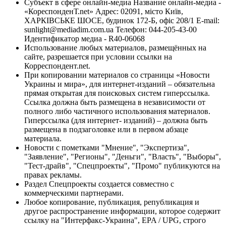
Субъект в сфере онлайн-медиа Название онлайн-медиа -
«КореспонденТ.net» Адрес: 02091, місто Київ,
ХАРКІВСЬКЕ ШОСЕ, будинок 172-Б, офіс 208/1 E-mail:
sunlight@mediadim.com.ua
Телефон: 044-205-43-00
Идентификатор медиа - R40-06068
Использование любых материалов, размещённых на
сайте, разрешается при условии ссылки на
Корреспондент.net.
При копировании материалов со страницы «Новости
Украины и мира», для интернет-изданий – обязательна
прямая открытая для поисковых систем гиперссылка.
Ссылка должна быть размещена в независимости от
полного либо частичного использования материалов.
Гиперссылка (для интернет- изданий) – должна быть
размещена в подзаголовке или в первом абзаце
материала.
Новости с пометками "Мнение", "Экспертиза",
"Заявление", "Регионы", "Деньги", "Власть", "Выборы",
"Тест-драйв", "Спецпроекты", "Промо" публикуются на
правах рекламы.
Раздел Спецпроекты создается совместно с
коммерческими партнерами.
Любое копирование, публикация, републикация и
другое распространение информации, которое содержит
ссылку на "Интерфакс-Украина", EPA / UPG, строго