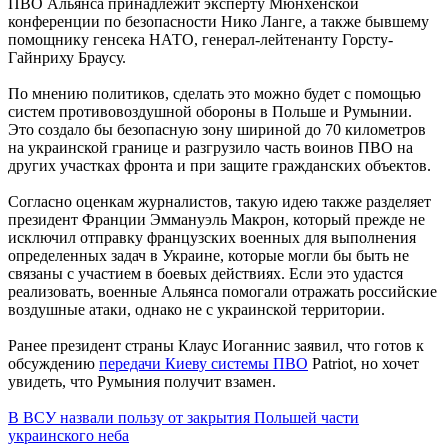
ПВО Альянса принадлежит эксперту Мюнхенской
конференции по безопасности Нико Ланге, а также бывшему
помощнику генсека НАТО, генерал-лейтенанту Горсту-
Гайнриху Браусу.
По мнению политиков, сделать это можно будет с помощью
систем противовоздушной обороны в Польше и Румынии.
Это создало бы безопасную зону шириной до 70 километров
на украинской границе и разгрузило часть воинов ПВО на
других участках фронта и при защите гражданских объектов.
Согласно оценкам журналистов, такую идею также разделяет
президент Франции Эммануэль Макрон, который прежде не
исключил отправку французских военных для выполнения
определенных задач в Украине, которые могли бы быть не
связаны с участием в боевых действиях. Если это удастся
реализовать, военные Альянса помогали отражать российские
воздушные атаки, однако не с украинской территории.
Ранее президент страны Клаус Иоганнис заявил, что готов к
обсуждению
передачи Киеву системы ПВО
Patriot, но хочет
увидеть, что Румыния получит взамен.
В ВСУ назвали пользу от закрытия Польшей части
украинского неба