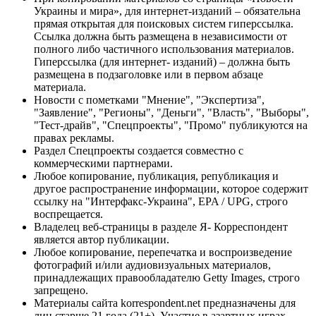
Украины и мира», для интернет-изданий – обязательна
прямая открытая для поисковых систем гиперссылка.
Ссылка должна быть размещена в независимости от
полного либо частичного использования материалов.
Гиперссылка (для интернет- изданий) – должна быть
размещена в подзаголовке или в первом абзаце
материала.
Новости с пометками "Мнение", "Экспертиза",
"Заявление", "Регионы", "Деньги", "Власть", "Выборы",
"Тест-драйв", "Спецпроекты", "Промо" публикуются на
правах рекламы.
Раздел Спецпроекты создается совместно с
коммерческими партнерами.
Любое копирование, публикация, републикация и
другое распространение информации, которое содержит
ссылку на "Интерфакс-Украина", EPA / UPG, строго
воспрещается.
Владелец веб-страницы в разделе Я- Корреспондент
является автор публикации.
Любое копирование, перепечатка и воспроизведение
фотографий и/или аудиовизуальных материалов,
принадлежащих правообладателю Getty Images, строго
запрещено.
Материалы сайта korrespondent.net предназначены для
лиц старше 21 года (21+). Участие в азартных играх