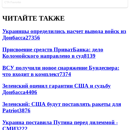
ЧИТАЙТЕ ТАКЖЕ
Украинцы определились насчет вывода войск из
Донбасса
27356
Присвоение средств ПриватБанка: дело
Коломойского направлено в суд
8139
ВСУ получили новое снаряжение Бундесвера:
что входит в комплект
7374
Зеленский оценил гарантии США и судьбу
Донбасса
4406
Зеленский: США будут поставлять ракеты для
Patriot
3876
Украина поставила Путина перед дилеммой -
СМИ
3222