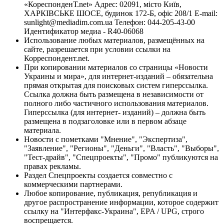
«КореспонденТ.net» Адрес: 02091, місто Київ,
ХАРКІВСЬКЕ ШОСЕ, будинок 172-Б, офіс 208/1 E-mail:
sunlight@mediadim.com.ua
Телефон: 044-205-43-00
Идентификатор медиа - R40-06068
Использование любых материалов, размещённых на
сайте, разрешается при условии ссылки на
Корреспондент.net.
При копировании материалов со страницы «Новости
Украины и мира», для интернет-изданий – обязательна
прямая открытая для поисковых систем гиперссылка.
Ссылка должна быть размещена в независимости от
полного либо частичного использования материалов.
Гиперссылка (для интернет- изданий) – должна быть
размещена в подзаголовке или в первом абзаце
материала.
Новости с пометками "Мнение", "Экспертиза",
"Заявление", "Регионы", "Деньги", "Власть", "Выборы",
"Тест-драйв", "Спецпроекты", "Промо" публикуются на
правах рекламы.
Раздел Спецпроекты создается совместно с
коммерческими партнерами.
Любое копирование, публикация, републикация и
другое распространение информации, которое содержит
ссылку на "Интерфакс-Украина", EPA / UPG, строго
воспрещается.