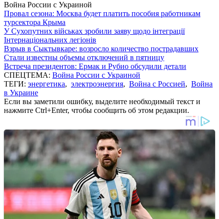
Война России с Украиной
Провал сезона: Москва будет платить пособия работникам
турсектора Крыма
У Сухопутних військах зробили заяву щодо інтеграції
Інтернаціональних легіонів
Взрыв в Сыктывкаре: возросло количество пострадавших
Стали известны объемы отключений в пятницу
Встреча президентов: Ермак и Рубио обсудили детали
СПЕЦТЕМА:
Война России с Украиной
ТЕГИ:
энергетика
,
электроэнергия
,
Война с Россией
,
Война
в Украине
Если вы заметили ошибку, выделите необходимый текст и
нажмите Ctrl+Enter, чтобы сообщить об этом редакции.