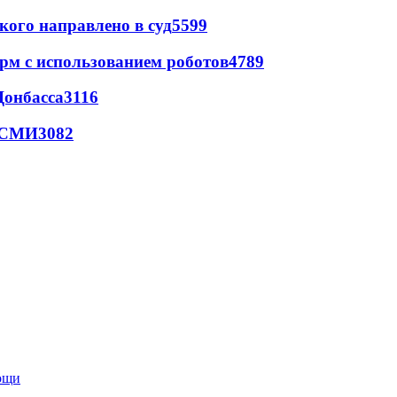
кого направлено в суд
5599
рм с использованием роботов
4789
Донбасса
3116
- СМИ
3082
мощи