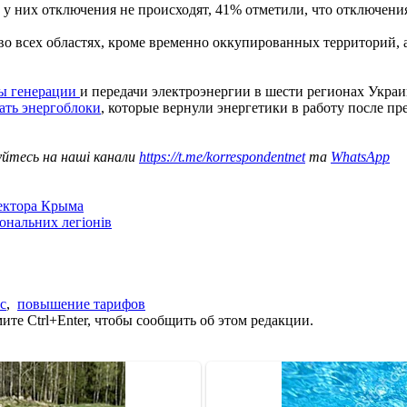
 них отключения не происходят, 41% отметили, что отключени
 во всех областях, кроме временно оккупированных территорий, 
ты генерации
и передачи электроэнергии в шести регионах Укра
ать энергоблоки
, которые вернули энергетики в работу после п
уйтесь на наші канали
https://t.me/korrespondentnet
та
WhatsApp
сектора Крыма
іональних легіонів
с
,
повышение тарифов
те Ctrl+Enter, чтобы сообщить об этом редакции.