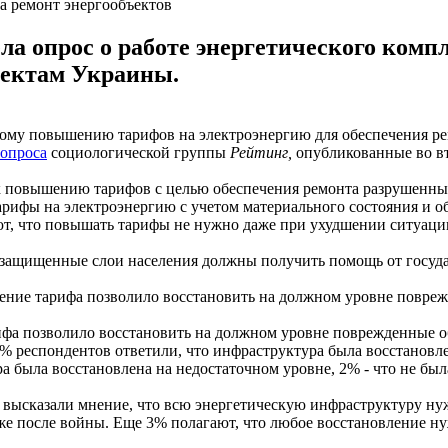
а ремонт энергообъектов
ла опрос о работе энергетического ком
ъектам Украины.
ному повышению тарифов на электроэнергию для обеспечения р
 опроса
социологической группы
Рейтинг,
опубликованные во вт
к повышению тарифов с целью обеспечения ремонта разрушенны
ифы на электроэнергию с учетом материального состояния и об
ают, что повышать тарифы не нужно даже при ухудшении ситуаци
защищенные слои населения должны получить помощь от государ
ение тарифа позволило восстановить на должном уровне повре
а позволило восстановить на должном уровне поврежденные об
% респондентов ответили, что инфраструктура была восстановлен
 была восстановлена на недостаточном уровне, 2% - что не был
 высказали мнение, что всю энергетическую инфраструктуру нуж
уже после войны. Еще 3% полагают, что любое восстановление н