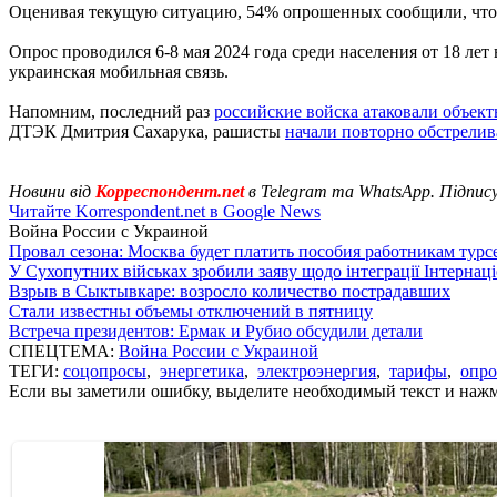
Оценивая текущую ситуацию, 54% опрошенных сообщили, что у
Опрос проводился 6-8 мая 2024 года среди населения от 18 лет
украинская мобильная связь.
Напомним, последний раз
российские войска атаковали объек
ДТЭК Дмитрия Сахарука, рашисты
начали повторно обстрелив
Новини від
Корреспондент.net
в Telegram та WhatsApp. Підпис
Читайте Korrespondent.net в Google News
Война России с Украиной
Провал сезона: Москва будет платить пособия работникам тур
У Сухопутних військах зробили заяву щодо інтеграції Інтернац
Взрыв в Сыктывкаре: возросло количество пострадавших
Стали известны объемы отключений в пятницу
Встреча президентов: Ермак и Рубио обсудили детали
СПЕЦТЕМА:
Война России с Украиной
ТЕГИ:
соцопросы
,
энергетика
,
электроэнергия
,
тарифы
,
опро
Если вы заметили ошибку, выделите необходимый текст и нажми