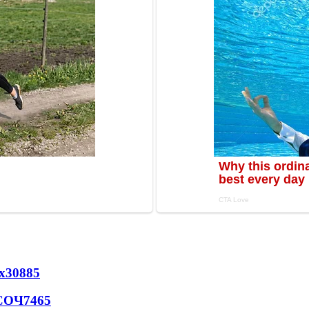
х
30885
 СОЧ
7465