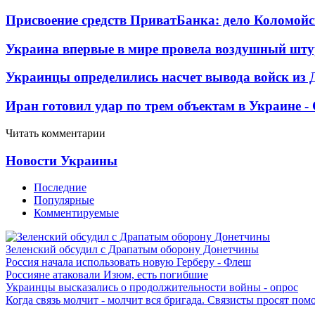
Присвоение средств ПриватБанка: дело Коломойс
Украина впервые в мире провела воздушный шту
Украинцы определились насчет вывода войск из 
Иран готовил удар по трем объектам в Украине 
Читать комментарии
Новости Украины
Последние
Популярные
Комментируемые
Зеленский обсудил с Драпатым оборону Донетчины
Россия начала использовать новую Герберу - Флеш
Россияне атаковали Изюм, есть погибшие
Украинцы высказались о продолжительности войны - опрос
Когда связь молчит - молчит вся бригада. Связисты просят по