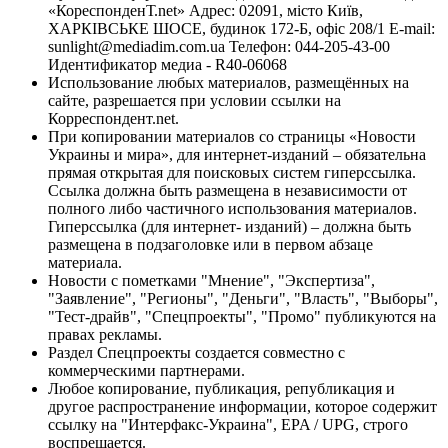
«КореспонденТ.net» Адрес: 02091, місто Київ,
ХАРКІВСЬКЕ ШОСЕ, будинок 172-Б, офіс 208/1 E-mail:
sunlight@mediadim.com.ua
Телефон: 044-205-43-00
Идентификатор медиа - R40-06068
Использование любых материалов, размещённых на
сайте, разрешается при условии ссылки на
Корреспондент.net.
При копировании материалов со страницы «Новости
Украины и мира», для интернет-изданий – обязательна
прямая открытая для поисковых систем гиперссылка.
Ссылка должна быть размещена в независимости от
полного либо частичного использования материалов.
Гиперссылка (для интернет- изданий) – должна быть
размещена в подзаголовке или в первом абзаце
материала.
Новости с пометками "Мнение", "Экспертиза",
"Заявление", "Регионы", "Деньги", "Власть", "Выборы",
"Тест-драйв", "Спецпроекты", "Промо" публикуются на
правах рекламы.
Раздел Спецпроекты создается совместно с
коммерческими партнерами.
Любое копирование, публикация, републикация и
другое распространение информации, которое содержит
ссылку на "Интерфакс-Украина", EPA / UPG, строго
воспрещается.