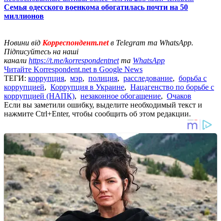
Семья одесского военкома обогатилась почти на 50
миллионов
Новини від
Корреспондент.net
в Telegram та WhatsApp.
Підписуйтесь на наші
канали
https://t.me/korrespondentnet
та
WhatsApp
Читайте Korrespondent.net в Google News
ТЕГИ:
коррупция
,
мэр
,
полиция
,
расследование
,
борьба с
коррупцией
,
Коррупция в Украине
,
Нацагенство по борьбе с
коррупцией (НАПК)
,
незаконное обогащение
,
Очаков
Если вы заметили ошибку, выделите необходимый текст и
нажмите Ctrl+Enter, чтобы сообщить об этом редакции.