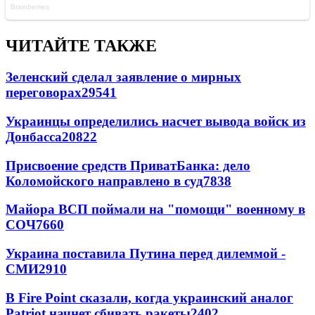
ЧИТАЙТЕ ТАКЖЕ
Зеленский сделал заявление о мирных
переговорах
29541
Украинцы определились насчет вывода войск из
Донбасса
20822
Присвоение средств ПриватБанка: дело
Коломойского направлено в суд
7838
Майора ВСП поймали на "помощи" военному в
СОЧ
7660
Украина поставила Путина перед дилеммой -
СМИ
2910
В Fire Point сказали, когда украинский аналог
Patriot начнет сбивать ракеты
2402