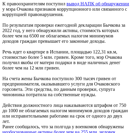
К правоохранителям поступил
вывод НАПК об обнаружении
у мэра Очакова признаков коррупционного или связанного с
коррупцией правонарушения.
По результатам проверки ежегодной декларации Бычкова за
2022 год, у него обнаружили активы, стоимость которых
более чем на 6500 не облагаемых налогом минимумов
доходов граждан превышает его законные доходы.
Речь идет о квартире в Испании, площадью 122,31 кв.м,
стоимостью более 5 млн. гривен. Кроме того, мэр Очакова
получил якобы от матери подарки в виде наличных денег
более чем на 12 млн гривен.
На счета жены Бычкова поступило 300 тысяч гривен от
предпринимателя, оказывавшего услуги для Очаковского
горсовета. Эти средства, по данным проверки, супруга
чиновника потратила на собственные нужды.
Действия должностного лица наказываются штрафом от 750
до 1000 не облагаемых налогом минимумов доходов граждан
или исправительными работами на срок от одного до двух
лет.
Ранее сообщалось, что за полгода у военкомов обнаружены
необоснованные активы более чем на 255 млн. человек.