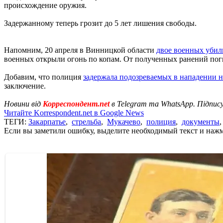
происхождение оружия.
Задержанному теперь грозит до 5 лет лишения свободы.
Напомним, 20 апреля в Винницкой области
двое военных убил
военных открыли огонь по копам. От полученных ранений пог
Добавим, что полиция
задержала подозреваемых в нападении 
заключение.
Новини від
Корреспондент.net
в Telegram та WhatsApp. Підпис
Читайте Korrespondent.net в Google News
ТЕГИ:
Закарпатье
,
стрельба
,
Мукачево
,
полиция
,
документы
Если вы заметили ошибку, выделите необходимый текст и нажми