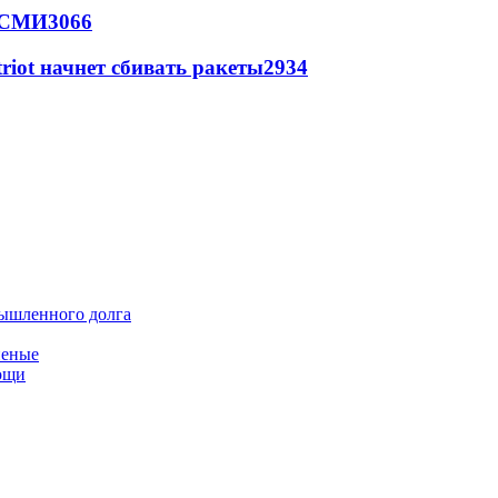
- СМИ
3066
triot начнет сбивать ракеты
2934
мышленного долга
неные
мощи