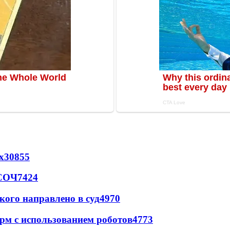
х
30855
 СОЧ
7424
кого направлено в суд
4970
рм с использованием роботов
4773