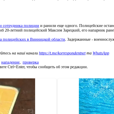
и сотрудника полиции
и ранили еще одного. Полицейские остано
иб 20-летний полицейский Максим Зарецкий, его напарник ране
на полицейских в Винницкой области
. Задержанные - военнослуж
уйтесь на наші канали
https://t.me/korrespondentnet
та
WhatsApp
,
нападение
,
проверка
те Ctrl+Enter, чтобы сообщить об этом редакции.