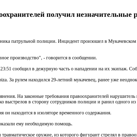
воохранителей получил незначительные р
тника патрульной полиции. Инцидент произошел в Мукачевском 
ное производство", - говорится в сообщении.
 23:51 сообщил в дежурную часть о нападении на их экипаж. Со
iza. За рулем находился 29-летний мукачевец, ранее уже неодн
янения. На законные требования правоохранителей нарушитель н
ко выстрелов в сторону сотрудников полиции и ранил одного из
я он находится в изоляторе временного содержания.
 оказали ему необходимую помощь.
и травматическое оружие, из которого фигурант стрелял в прав