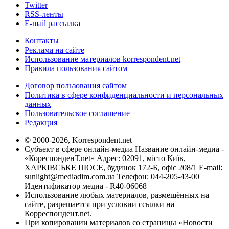
Twitter
RSS-ленты
E-mail рассылка
Контакты
Реклама на сайте
Использование материалов korrespondent.net
Правила пользования сайтом
Договор пользования сайтом
Политика в сфере конфиденциальности и персональных
данных
Пользовательское соглашение
Редакция
© 2000-2026, Korrespondent.net
Субъект в сфере онлайн-медиа Название онлайн-медиа -
«КореспонденТ.net» Адрес: 02091, місто Київ,
ХАРКІВСЬКЕ ШОСЕ, будинок 172-Б, офіс 208/1 E-mail:
sunlight@mediadim.com.ua
Телефон: 044-205-43-00
Идентификатор медиа - R40-06068
Использование любых материалов, размещённых на
сайте, разрешается при условии ссылки на
Корреспондент.net.
При копировании материалов со страницы «Новости