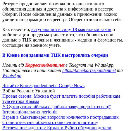
Резерв+ предоставляет возможность оперативного
обновления данных и доступа к информации в реестре
Обериг. После обновления данных в приложении можно
увидеть информацию из реестра Оберег относительно себя.
Как известно,
вступающий в силу 18 мая новый закон
о
мобилизации предусматривает и то, что обновить свои
данные в ТЦК должны и женщины - медики и фармацевты,
состоящие на военном учете.
В Киеве под зданиями ТЦК выстроились очереди
Новини від
Корреспондент.net
в Telegram та WhatsApp.
Підписуйтесь на наші канали
https://t.me/korrespondentnet
та
WhatsApp
Читайте Korrespondent.net в Google News
Война России с Украиной
Провал сезона: Москва будет платить пособия работникам
турсектора Крыма
У Сухопутних військах зробили заяву щодо інтеграції
Інтернаціональних легіонів
Взрыв в Сыктывкаре: возросло количество пострадавших
Стали известны объемы отключений в пятницу
Встреча президентов: Ермак и Рубио обсудили детали