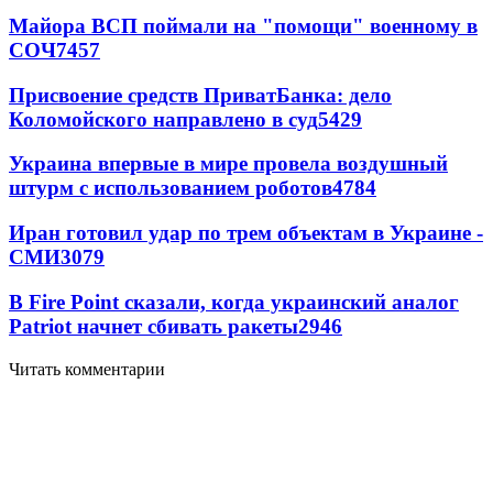
Майора ВСП поймали на "помощи" военному в
СОЧ
7457
Присвоение средств ПриватБанка: дело
Коломойского направлено в суд
5429
Украина впервые в мире провела воздушный
штурм с использованием роботов
4784
Иран готовил удар по трем объектам в Украине -
СМИ
3079
В Fire Point сказали, когда украинский аналог
Patriot начнет сбивать ракеты
2946
Читать комментарии