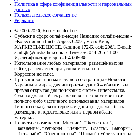
Политика в сфере конфиденциальности и персональных
данных
Пользовательское соглашение
Редакция
© 2000-2026, Korrespondent.net
Субъект в сфере онлайн-медиа Название онлайн-медиа -
«КореспонденТ.net» Адрес: 02091, місто Київ,
ХАРКІВСЬКЕ ШОСЕ, будинок 172-Б, офіс 208/1 E-mail:
sunlight@mediadim.com.ua
Телефон: 044-205-43-00
Идентификатор медиа - R40-06068
Использование любых материалов, размещённых на
сайте, разрешается при условии ссылки на
Корреспондент.net.
При копировании материалов со страницы «Новости
Украины и мира», для интернет-изданий – обязательна
прямая открытая для поисковых систем гиперссылка.
Ссылка должна быть размещена в независимости от
полного либо частичного использования материалов.
Гиперссылка (для интернет- изданий) – должна быть
размещена в подзаголовке или в первом абзаце
материала.
Новости с пометками "Мнение", "Экспертиза",
"Заявление", "Регионы", "Деньги", "Власть", "Выборы",
"Тест-драйв", "Спецпроекты", "Промо" публикуются на