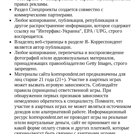
правах рекламы.
Раздел Спецпроекты создается совместно с
коммерческими партнерами.
Любое копирование, публикация, републикация и
другое распространение информации, которое содержит
ссылку на "Интерфакс-Украина", EPA / UPG, строго
воспрещается.
Владелец веб-страницы в разделе Я- Корреспондент
является автор публикации.
Любое копирование, перепечатка и воспроизведение
фотографий и/или аудиовизуальных материалов,
принадлежащих правообладателю Getty Images, строго
запрещено.
Материалы сайта korrespondent.net предназначены для
лиц старше 21 года (21+). Участие в азартных играх
может вызвать игровую зависимость. Соблюдайте
правила (принципы) ответственной игры. При
обнаружении первых признаков зависимости
немедленно обратитесь к специалисту. Помните, что
участие в азартных играх не может являться источником
доходов или альтернативой работе. Информационный
ресурс korrespondent.net не проводит игры на реальные
и/или виртуальные деньги, сайт не принимает ни в
какой форме оплату ставок и других платежей, которые
связаны/могут быть связаны с азартными играми,