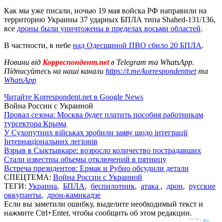
Как мы уже писали, ночью 19 мая войска РФ направили на
территорию Украины 37 ударных БПЛА типа Shahed-131/136,
все
дроны были уничтожены в пределах восьми областей
.
В частности, в небе
над Одесщиной ПВО сбило 20 БПЛА
.
Новини від
Корреспондент.net
в Telegram та WhatsApp.
Підписуйтесь на наші канали
https://t.me/korrespondentnet
та
WhatsApp
Читайте Korrespondent.net в Google News
Война России с Украиной
Провал сезона: Москва будет платить пособия работникам
турсектора Крыма
У Сухопутних військах зробили заяву щодо інтеграції
Інтернаціональних легіонів
Взрыв в Сыктывкаре: возросло количество пострадавших
Стали известны объемы отключений в пятницу
Встреча президентов: Ермак и Рубио обсудили детали
СПЕЦТЕМА:
Война России с Украиной
ТЕГИ:
Украина
,
БПЛА
,
беспилотник
,
атака
,
дрон
,
русские
оккупанты
,
дрон-камикадзе
Если вы заметили ошибку, выделите необходимый текст и
нажмите Ctrl+Enter, чтобы сообщить об этом редакции.