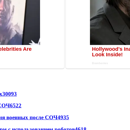
х
30093
 СОЧ
6522
ия военных после СОЧ
4935
рм с использованием роботов
4618