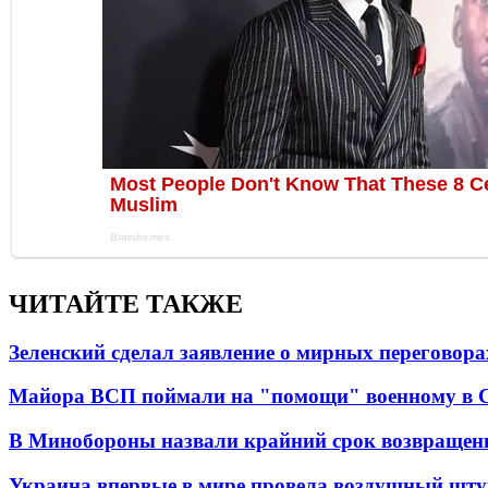
ЧИТАЙТЕ ТАКЖЕ
Зеленский сделал заявление о мирных переговора
Майора ВСП поймали на "помощи" военному в
В Минобороны назвали крайний срок возвращен
Украина впервые в мире провела воздушный шту