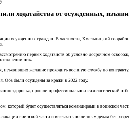
бу
пили ходатайства от осужденных, изъяв
зации осужденных граждан. В частности, Хмельницкий горрайо
а.
ассмотрению первых ходатайств об условно-досрочном освобож
 отношении них.
ных, изъявивших желание проходить военную службу по контракт
. Оба были осуждены за кражи в 2022 году.
оянию здоровья, прошли профессионально-психологический отбо
, который будет осуществляться командирами в воинской части,
ислокации воинской части и выезжать по личным делам без разре