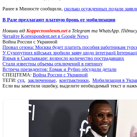
Ранее в Минюсте сообщили,
сколько осужденных подали заявл
В Раде предлагают платную бронь от мобилизации
Новини від
Корреспондент.net
в Telegram та WhatsApp. Підпис
Читайте Korrespondent.net в Google News
Война России с Украиной
Провал сезона: Москва будет платить пособия работникам тур
У Сухопутних військах зробили заяву щодо інтеграції Інтернац
Взрыв в Сыктывкаре: возросло количество пострадавших
Стали известны объемы отключений в пятницу
Встреча президентов: Ермак и Рубио обсудили детали
СПЕЦТЕМА:
Война России с Украиной
ТЕГИ:
суд
,
заключенные
,
контрактники
,
Мобилизация в Укра
Если вы заметили ошибку, выделите необходимый текст и нажми