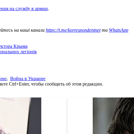
ения на службу в армии
.
уйтесь на наші канали
https://t.me/korrespondentnet
та
WhatsApp
сектора Крыма
іональних легіонів
ине
,
Война в Украине
те Ctrl+Enter, чтобы сообщить об этом редакции.