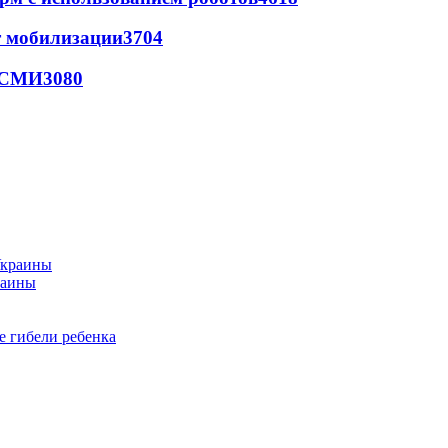
т мобилизации
3704
- СМИ
3080
раины
е гибели ребенка