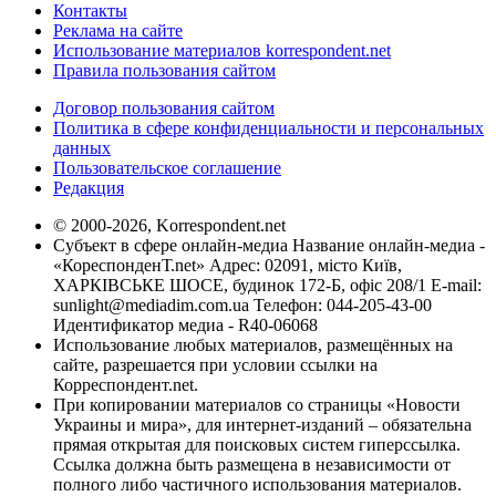
Контакты
Реклама на сайте
Использование материалов korrespondent.net
Правила пользования сайтом
Договор пользования сайтом
Политика в сфере конфиденциальности и персональных
данных
Пользовательское соглашение
Редакция
© 2000-2026, Korrespondent.net
Субъект в сфере онлайн-медиа Название онлайн-медиа -
«КореспонденТ.net» Адрес: 02091, місто Київ,
ХАРКІВСЬКЕ ШОСЕ, будинок 172-Б, офіс 208/1 E-mail:
sunlight@mediadim.com.ua
Телефон: 044-205-43-00
Идентификатор медиа - R40-06068
Использование любых материалов, размещённых на
сайте, разрешается при условии ссылки на
Корреспондент.net.
При копировании материалов со страницы «Новости
Украины и мира», для интернет-изданий – обязательна
прямая открытая для поисковых систем гиперссылка.
Ссылка должна быть размещена в независимости от
полного либо частичного использования материалов.