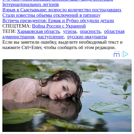
Інтернаціональних легіонів
Взрыв в Сыктывкаре: возросло количество пострадавших
Стали известны объемы отключений в пятницу
Встреча президентов: Ермак и Рубио обсудили детали
СПЕЦТЕМА:
Война России с Украиной
ТЕГИ:
Харьковская область
,
угроза
,
опасность
,
областная
администрация
,
наступление
,
русские оккупанты
Если вы заметили ошибку, выделите необходимый текст и
нажмите Ctrl+Enter, чтобы сообщить об этом редакции.