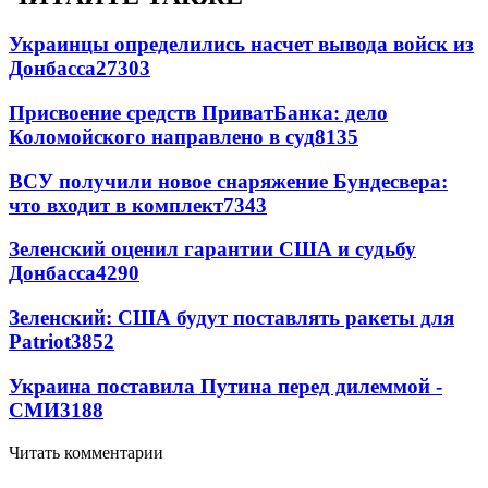
Украинцы определились насчет вывода войск из
Донбасса
27303
Присвоение средств ПриватБанка: дело
Коломойского направлено в суд
8135
ВСУ получили новое снаряжение Бундесвера:
что входит в комплект
7343
Зеленский оценил гарантии США и судьбу
Донбасса
4290
Зеленский: США будут поставлять ракеты для
Patriot
3852
Украина поставила Путина перед дилеммой -
СМИ
3188
Читать комментарии