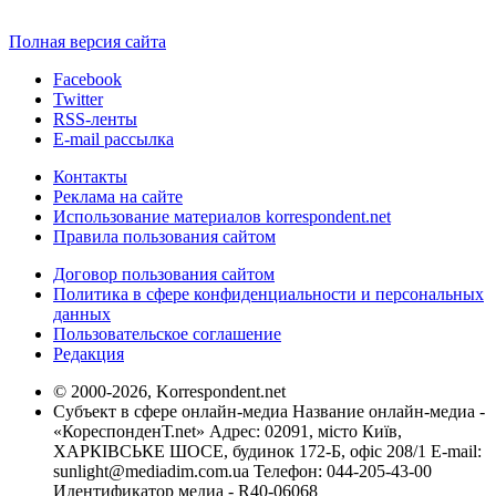
Полная версия сайта
Facebook
Twitter
RSS-ленты
E-mail рассылка
Контакты
Реклама на сайте
Использование материалов korrespondent.net
Правила пользования сайтом
Договор пользования сайтом
Политика в сфере конфиденциальности и персональных
данных
Пользовательское соглашение
Редакция
© 2000-2026, Korrespondent.net
Субъект в сфере онлайн-медиа Название онлайн-медиа -
«КореспонденТ.net» Адрес: 02091, місто Київ,
ХАРКІВСЬКЕ ШОСЕ, будинок 172-Б, офіс 208/1 E-mail:
sunlight@mediadim.com.ua
Телефон: 044-205-43-00
Идентификатор медиа - R40-06068