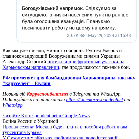
Как мы уже писали, министр обороны Рустем Умеров и
главнокомандующий Вооруженными силами Украины
Александр Сырский
посетили прифронтовые участки на
Харьковском направлении
, где продолжаются тяжелые бои.
РФ применяет для бомбардировки Харьковщины тактику
"каруселей" - Евлаш
Новини від
Корреспондент.net
в Telegram та WhatsApp.
Підписуйтесь на наші канали
https://t.me/korrespondentnet
та
WhatsApp
Читайте Korrespondent.net в Google News
Война России с Украиной
Провал сезона: Москва будет платить пособия работникам
турсектора Крыма
У Сухопутних військах зробили заяву щодо інтеграції