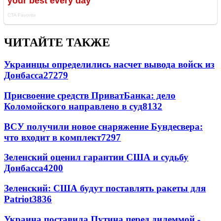
ЧИТАЙТЕ ТАКЖЕ
Украинцы определились насчет вывода войск из
Донбасса
27279
Присвоение средств ПриватБанка: дело
Коломойского направлено в суд
8132
ВСУ получили новое снаряжение Бундесвера:
что входит в комплект
7297
Зеленский оценил гарантии США и судьбу
Донбасса
4200
Зеленский: США будут поставлять ракеты для
Patriot
3836
Украина поставила Путина перед дилеммой -