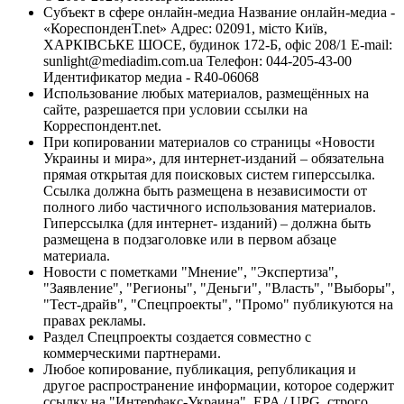
Субъект в сфере онлайн-медиа Название онлайн-медиа -
«КореспонденТ.net» Адрес: 02091, місто Київ,
ХАРКІВСЬКЕ ШОСЕ, будинок 172-Б, офіс 208/1 E-mail:
sunlight@mediadim.com.ua
Телефон: 044-205-43-00
Идентификатор медиа - R40-06068
Использование любых материалов, размещённых на
сайте, разрешается при условии ссылки на
Корреспондент.net.
При копировании материалов со страницы «Новости
Украины и мира», для интернет-изданий – обязательна
прямая открытая для поисковых систем гиперссылка.
Ссылка должна быть размещена в независимости от
полного либо частичного использования материалов.
Гиперссылка (для интернет- изданий) – должна быть
размещена в подзаголовке или в первом абзаце
материала.
Новости с пометками "Мнение", "Экспертиза",
"Заявление", "Регионы", "Деньги", "Власть", "Выборы",
"Тест-драйв", "Спецпроекты", "Промо" публикуются на
правах рекламы.
Раздел Спецпроекты создается совместно с
коммерческими партнерами.
Любое копирование, публикация, републикация и
другое распространение информации, которое содержит
ссылку на "Интерфакс-Украина", EPA / UPG, строго