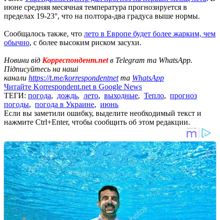
июне средняя месячная температура прогнозируется в
пределах 19-23°, что на полтора-два градуса выше нормы.
Сообщалось также, что
лето в Европе будет более жарким, чем
обычно
, с более высоким риском засухи.
Новини від
Корреспондент.net
в Telegram та WhatsApp.
Підписуйтесь на наші
канали
https://t.me/korrespondentnet
та
WhatsApp
Читайте Korrespondent.net в Google News
ТЕГИ:
погода
,
дождь
,
лето
,
выходные
,
Тепло
,
прогноз
погоды
,
погода в Украине
,
июнь
Если вы заметили ошибку, выделите необходимый текст и
нажмите Ctrl+Enter, чтобы сообщить об этом редакции.