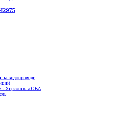
И
2975
и на водопроводе
анций
и - Херсонская ОВА
ель