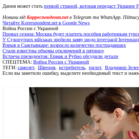
Дания может стать
первой страной, которая передаст Украине F
Новини від
Корреспондент.net
в Telegram та WhatsApp. Підпис
Читайте Korrespondent.net в Google News
Война России с Украиной
Провал сезона: Москва будет платить пособия работникам тур
У Сухопутних військах зробили заяву щодо інтеграції Інтернац
Взрыв в Сыктывкаре: возросло количество пострадавших
Стали известны объемы отключений в пятницу
Встреча президентов: Ермак и Рубио обсудили детали
СПЕЦТЕМА:
Война России с Украиной
ТЕГИ:
самолет
,
Швеция
,
истребитель
,
пилот
,
Владимир Зеле
Если вы заметили ошибку, выделите необходимый текст и нажми