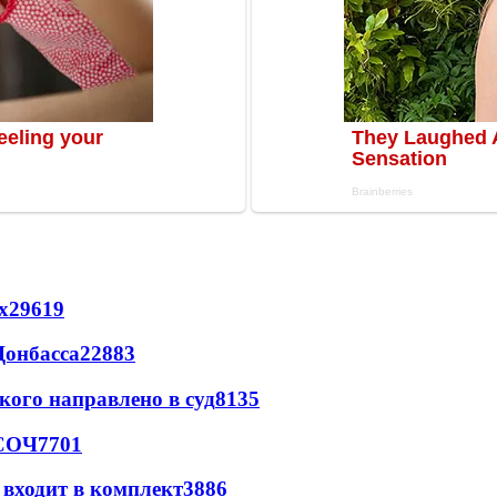
х
29619
Донбасса
22883
кого направлено в суд
8135
 СОЧ
7701
 входит в комплект
3886