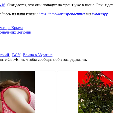
-16
. Ожидается, что они попадут на фронт уже в июне. Речь идет
уйтесь на наші канали
https://t.me/korrespondentnet
та
WhatsApp
сектора Крыма
іональних легіонів
нский
,
ВСУ
,
Война в Украине
те Ctrl+Enter, чтобы сообщить об этом редакции.