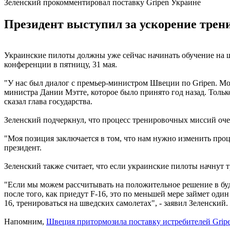
Зеленский прокомментировал поставку Gripen Украине
Президент выступил за ускорение трен
Украинские пилоты должны уже сейчас начинать обучение на шв
конференции в пятницу, 31 мая.
"У нас был диалог с премьер-министром Швеции по Gripen. Мо
министра Дании Мэтте, которое было принято год назад. Только 
сказал глава государства.
Зеленский подчеркнул, что процесс тренировочных миссий оч
"Моя позиция заключается в том, что нам нужно изменить проц
президент.
Зеленский также считает, что если украинские пилоты начнут т
"Если мы можем рассчитывать на положительное решение в буд
после того, как приедут F-16, это по меньшей мере займет од
16, тренироваться на шведских самолетах", - заявил Зеленский.
Напомним,
Швеция притормозила поставку истребителей Grip