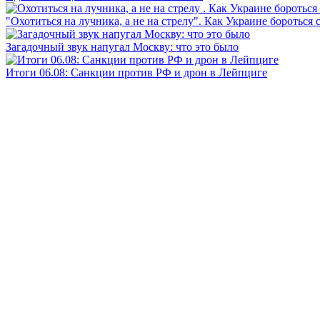
"Охотиться на лучника, а не на стрелу". Как Украине бороться 
Загадочный звук напугал Москву: что это было
Итоги 06.08: Санкции против РФ и дрон в Лейпциге