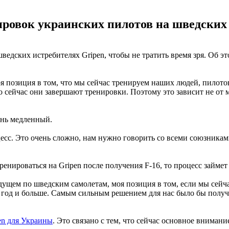
ировок украинских пилотов на шведских 
едских истребителях Gripen, чтобы не тратить время зря. Об э
я позиция в том, что мы сейчас тренируем наших людей, пилото
сейчас они завершают тренировки. Поэтому это зависит не от меня
ень медленный.
есс. Это очень сложно, нам нужно говорить со всеми союзникам
ренироваться на Gripen после получения F-16, то процесс займет
ущем по шведским самолетам, моя позиция в том, если мы сейч
ин год и больше. Самым сильным решением для нас было бы полу
en для Украины
. Это связано с тем, что сейчас основное вниман