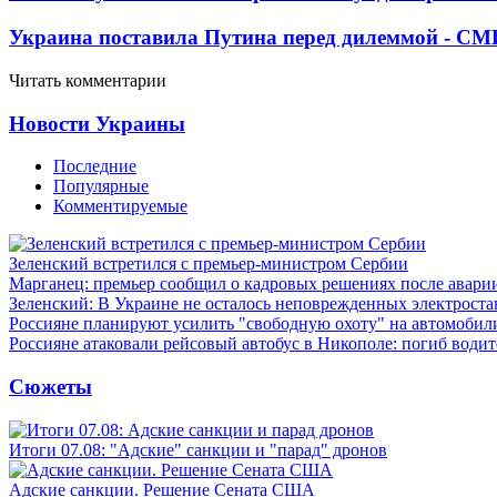
Украина поставила Путина перед дилеммой - СМ
Читать комментарии
Новости Украины
Последние
Популярные
Комментируемые
Зеленский встретился с премьер-министром Сербии
Марганец: премьер сообщил о кадровых решениях после авари
Зеленский: В Украине не осталось неповрежденных электрост
Россияне планируют усилить "свободную охоту" на автомобил
Россияне атаковали рейсовый автобус в Никополе: погиб водит
Сюжеты
Итоги 07.08: "Адские" санкции и "парад" дронов
Адские санкции. Решение Сената США