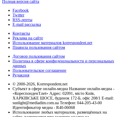
Полная версия сайта
Facebook
Twitter
RSS-ленты
E-mail рассылка
Контакты
Реклама на сайте
Использование материалов korrespondent.net
Правила пользования сайтом
Договор пользования сайтом
Политика в сфере конфиденциальности и персональных
данных
Пользовательское соглашение
Редакция
© 2000-2026, Korrespondent.net
Субъект в сфере онлайн-медиа Название онлайн-медиа -
«КореспонденТ.net» Адрес: 02091, місто Київ,
ХАРКІВСЬКЕ ШОСЕ, будинок 172-Б, офіс 208/1 E-mail:
sunlight@mediadim.com.ua
Телефон: 044-205-43-00
Идентификатор медиа - R40-06068
Использование любых материалов, размещённых на
сайте, разрешается при условии ссылки на