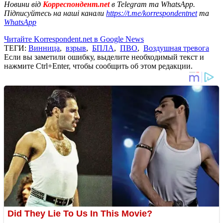
Новини від
Корреспондент.net
в Telegram та WhatsApp.
Підписуйтесь на наші канали
https://t.me/korrespondentnet
та
WhatsApp
Читайте Korrespondent.net в Google News
ТЕГИ:
Винница
,
взрыв
,
БПЛА
,
ПВО
,
Воздушная тревога
Если вы заметили ошибку, выделите необходимый текст и
нажмите Ctrl+Enter, чтобы сообщить об этом редакции.