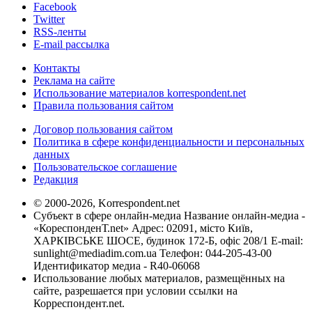
Facebook
Twitter
RSS-ленты
E-mail рассылка
Контакты
Реклама на сайте
Использование материалов korrespondent.net
Правила пользования сайтом
Договор пользования сайтом
Политика в сфере конфиденциальности и персональных
данных
Пользовательское соглашение
Редакция
© 2000-2026, Korrespondent.net
Субъект в сфере онлайн-медиа Название онлайн-медиа -
«КореспонденТ.net» Адрес: 02091, місто Київ,
ХАРКІВСЬКЕ ШОСЕ, будинок 172-Б, офіс 208/1 E-mail:
sunlight@mediadim.com.ua
Телефон: 044-205-43-00
Идентификатор медиа - R40-06068
Использование любых материалов, размещённых на
сайте, разрешается при условии ссылки на
Корреспондент.net.