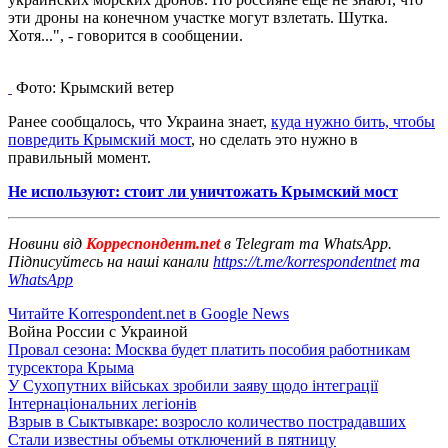
эти дроны на конечном участке могут взлетать. Шутка.
Хотя...", - говорится в сообщении.
Фото: Крымский ветер
Ранее сообщалось, что Украина знает,
куда нужно бить, чтобы
повредить Крымский мост
, но сделать это нужно в
правильный момент.
Не используют: стоит ли уничтожать Крымский мост
Новини від
Корреспондент.net
в Telegram та WhatsApp.
Підписуйтесь на наші канали
https://t.me/korrespondentnet
та
WhatsApp
Читайте Korrespondent.net в Google News
Война России с Украиной
Провал сезона: Москва будет платить пособия работникам
турсектора Крыма
У Сухопутних військах зробили заяву щодо інтеграції
Інтернаціональних легіонів
Взрыв в Сыктывкаре: возросло количество пострадавших
Стали известны объемы отключений в пятницу