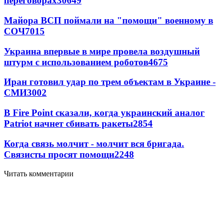
переговорах
30649
Майора ВСП поймали на "помощи" военному в
СОЧ
7015
Украина впервые в мире провела воздушный
штурм с использованием роботов
4675
Иран готовил удар по трем объектам в Украине -
СМИ
3002
В Fire Point сказали, когда украинский аналог
Patriot начнет сбивать ракеты
2854
Когда связь молчит - молчит вся бригада.
Связисты просят помощи
2248
Читать комментарии