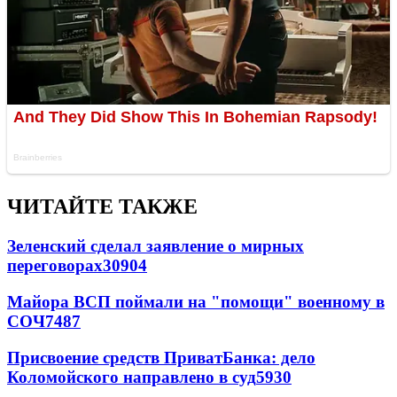
ЧИТАЙТЕ ТАКЖЕ
Зеленский сделал заявление о мирных
переговорах
30904
Майора ВСП поймали на "помощи" военному в
СОЧ
7487
Присвоение средств ПриватБанка: дело
Коломойского направлено в суд
5930