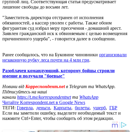
группой лиц. Соответствующая статья предусматривает
лишение свободы до восьми лет.
"Заместитель директора отстранен от исполнения
обязанностей, а кассир уволен с работы. Также обоим
фигурантам суд избрал меру пресечения - домашний арест.
Заявлен гражданский иск к обвиняемым с целью возмещения
причиненного ущерба", - говорится далее в сообщении.
Ранее сообщалось, что на Буковине чиновники
организовали
незаконную рубку леса почти на 4 млн грн
.
Разоблачен командующий, которому бойцы строили
имение и получали "боевые"
Новини від
Корреспондент.net
в Telegram та WhatsApp.
Підписуйтесь на наші
канали
https://t.me/korrespondentnet
та
WhatsApp
Читайте Korrespondent.net в Google News
ТЕГИ:
Говерла
,
деньги
,
Карпаты
,
билеты
,
ущерб
,
ГБР
Если вы заметили ошибку, выделите необходимый текст и
нажмите Ctrl+Enter, чтобы сообщить об этом редакции.