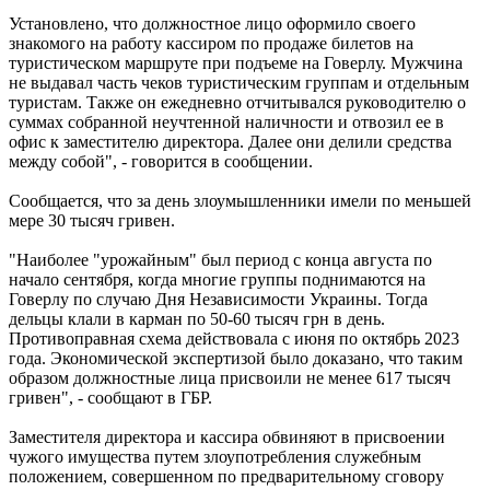
Установлено, что должностное лицо оформило своего
знакомого на работу кассиром по продаже билетов на
туристическом маршруте при подъеме на Говерлу. Мужчина
не выдавал часть чеков туристическим группам и отдельным
туристам. Также он ежедневно отчитывался руководителю о
суммах собранной неучтенной наличности и отвозил ее в
офис к заместителю директора. Далее они делили средства
между собой", - говорится в сообщении.
Сообщается, что за день злоумышленники имели по меньшей
мере 30 тысяч гривен.
"Наиболее "урожайным" был период с конца августа по
начало сентября, когда многие группы поднимаются на
Говерлу по случаю Дня Независимости Украины. Тогда
дельцы клали в карман по 50-60 тысяч грн в день.
Противоправная схема действовала с июня по октябрь 2023
года. Экономической экспертизой было доказано, что таким
образом должностные лица присвоили не менее 617 тысяч
гривен", - сообщают в ГБР.
Заместителя директора и кассира обвиняют в присвоении
чужого имущества путем злоупотребления служебным
положением, совершенном по предварительному сговору