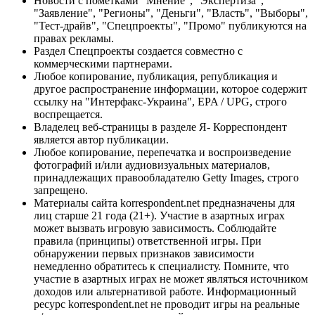
Новости с пометками "Мнение", "Экспертиза",
"Заявление", "Регионы", "Деньги", "Власть", "Выборы",
"Тест-драйв", "Спецпроекты", "Промо" публикуются на
правах рекламы.
Раздел Спецпроекты создается совместно с
коммерческими партнерами.
Любое копирование, публикация, републикация и
другое распространение информации, которое содержит
ссылку на "Интерфакс-Украина", EPA / UPG, строго
воспрещается.
Владелец веб-страницы в разделе Я- Корреспондент
является автор публикации.
Любое копирование, перепечатка и воспроизведение
фотографий и/или аудиовизуальных материалов,
принадлежащих правообладателю Getty Images, строго
запрещено.
Материалы сайта korrespondent.net предназначены для
лиц старше 21 года (21+). Участие в азартных играх
может вызвать игровую зависимость. Соблюдайте
правила (принципы) ответственной игры. При
обнаружении первых признаков зависимости
немедленно обратитесь к специалисту. Помните, что
участие в азартных играх не может являться источником
доходов или альтернативой работе. Информационный
ресурс korrespondent.net не проводит игры на реальные