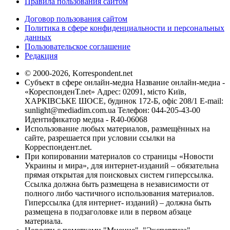
Правила пользования сайтом
Договор пользования сайтом
Политика в сфере конфиденциальности и персональных
данных
Пользовательское соглашение
Редакция
© 2000-2026, Korrespondent.net
Субъект в сфере онлайн-медиа Название онлайн-медиа -
«КореспонденТ.net» Адрес: 02091, місто Київ,
ХАРКІВСЬКЕ ШОСЕ, будинок 172-Б, офіс 208/1 E-mail:
sunlight@mediadim.com.ua
Телефон: 044-205-43-00
Идентификатор медиа - R40-06068
Использование любых материалов, размещённых на
сайте, разрешается при условии ссылки на
Корреспондент.net.
При копировании материалов со страницы «Новости
Украины и мира», для интернет-изданий – обязательна
прямая открытая для поисковых систем гиперссылка.
Ссылка должна быть размещена в независимости от
полного либо частичного использования материалов.
Гиперссылка (для интернет- изданий) – должна быть
размещена в подзаголовке или в первом абзаце
материала.