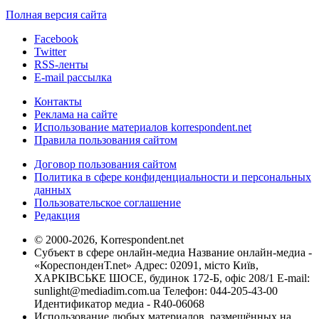
Полная версия сайта
Facebook
Twitter
RSS-ленты
E-mail рассылка
Контакты
Реклама на сайте
Использование материалов korrespondent.net
Правила пользования сайтом
Договор пользования сайтом
Политика в сфере конфиденциальности и персональных
данных
Пользовательское соглашение
Редакция
© 2000-2026, Korrespondent.net
Субъект в сфере онлайн-медиа Название онлайн-медиа -
«КореспонденТ.net» Адрес: 02091, місто Київ,
ХАРКІВСЬКЕ ШОСЕ, будинок 172-Б, офіс 208/1 E-mail:
sunlight@mediadim.com.ua
Телефон: 044-205-43-00
Идентификатор медиа - R40-06068
Использование любых материалов, размещённых на