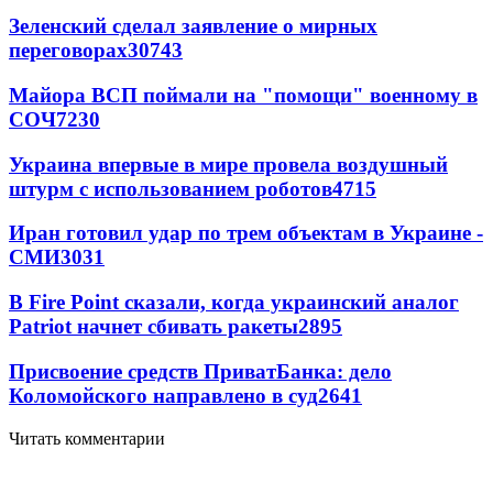
Зеленский сделал заявление о мирных
переговорах
30743
Майора ВСП поймали на "помощи" военному в
СОЧ
7230
Украина впервые в мире провела воздушный
штурм с использованием роботов
4715
Иран готовил удар по трем объектам в Украине -
СМИ
3031
В Fire Point сказали, когда украинский аналог
Patriot начнет сбивать ракеты
2895
Присвоение средств ПриватБанка: дело
Коломойского направлено в суд
2641
Читать комментарии