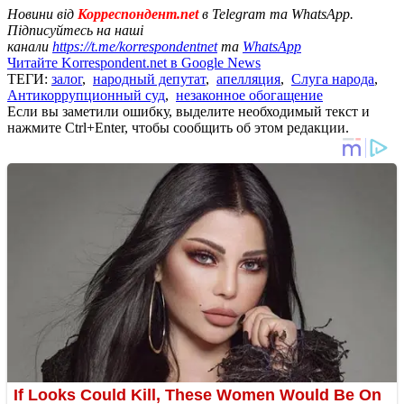
Новини від
Корреспондент.net
в Telegram та WhatsApp.
Підписуйтесь на наші
канали
https://t.me/korrespondentnet
та
WhatsApp
Читайте Korrespondent.net в Google News
ТЕГИ:
залог
,
народный депутат
,
апелляция
,
Слуга народа
,
Антикоррупционный суд
,
незаконное обогащение
Если вы заметили ошибку, выделите необходимый текст и
нажмите Ctrl+Enter, чтобы сообщить об этом редакции.