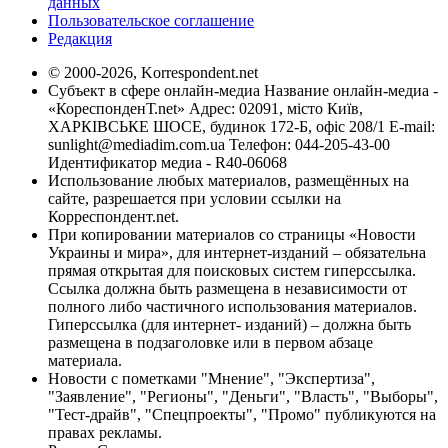
данных
Пользовательское соглашение
Редакция
© 2000-2026, Korrespondent.net
Субъект в сфере онлайн-медиа Название онлайн-медиа -
«КореспонденТ.net» Адрес: 02091, місто Київ,
ХАРКІВСЬКЕ ШОСЕ, будинок 172-Б, офіс 208/1 E-mail:
sunlight@mediadim.com.ua
Телефон: 044-205-43-00
Идентификатор медиа - R40-06068
Использование любых материалов, размещённых на
сайте, разрешается при условии ссылки на
Корреспондент.net.
При копировании материалов со страницы «Новости
Украины и мира», для интернет-изданий – обязательна
прямая открытая для поисковых систем гиперссылка.
Ссылка должна быть размещена в независимости от
полного либо частичного использования материалов.
Гиперссылка (для интернет- изданий) – должна быть
размещена в подзаголовке или в первом абзаце
материала.
Новости с пометками "Мнение", "Экспертиза",
"Заявление", "Регионы", "Деньги", "Власть", "Выборы",
"Тест-драйв", "Спецпроекты", "Промо" публикуются на
правах рекламы.