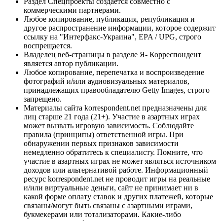
Раздел Спецпроекты создается совместно с
коммерческими партнерами.
Любое копирование, публикация, републикация и
другое распространение информации, которое содержит
ссылку на "Интерфакс-Украина", EPA / UPG, строго
воспрещается.
Владелец веб-страницы в разделе Я- Корреспондент
является автор публикации.
Любое копирование, перепечатка и воспроизведение
фотографий и/или аудиовизуальных материалов,
принадлежащих правообладателю Getty Images, строго
запрещено.
Материалы сайта korrespondent.net предназначены для
лиц старше 21 года (21+). Участие в азартных играх
может вызвать игровую зависимость. Соблюдайте
правила (принципы) ответственной игры. При
обнаружении первых признаков зависимости
немедленно обратитесь к специалисту. Помните, что
участие в азартных играх не может являться источником
доходов или альтернативой работе. Информационный
ресурс korrespondent.net не проводит игры на реальные
и/или виртуальные деньги, сайт не принимает ни в
какой форме оплату ставок и других платежей, которые
связаны/могут быть связаны с азартными играми,
букмекерами или тотализаторами. Какие-либо