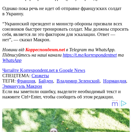
Однако пока речь не идет об отправке французских солдат
в Украину.
“Украинский президент и министр обороны призвали всех
союзников быстрее тренировать солдат. Мы должны спросить
себя, является ли это фактором для эскалации. Ответ —
нет”, — сказал Макрон.
Новини від
Корреспондент.net
в Telegram та WhatsApp.
Підписуйтесь на наші канали
https://t.me/korrespondentnet
та
WhatsApp
Читайте Korrespondent.net в Google News
СПЕЦТЕМА:
Сюжеты
ТЕГИ:
Франция
,
Байден
,
Владимир Зеленский
,
Нормандия
,
Эммануэль Макрон
Если вы заметили ошибку, выделите необходимый текст и
нажмите Ctrl+Enter, чтобы сообщить об этом редакции.