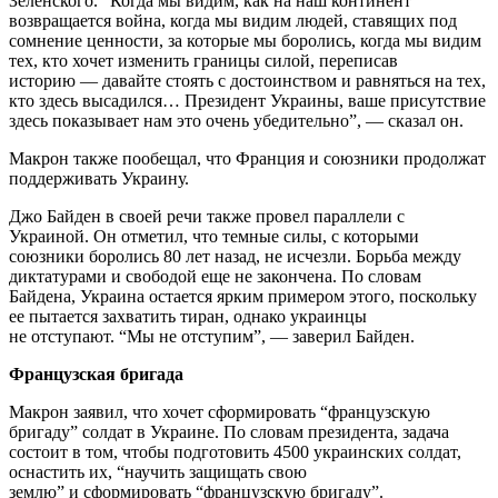
Зеленского. “Когда мы видим, как на наш континент
возвращается война, когда мы видим людей, ставящих под
сомнение ценности, за которые мы боролись, когда мы видим
тех, кто хочет изменить границы силой, переписав
историю — давайте стоять с достоинством и равняться на тех,
кто здесь высадился… Президент Украины, ваше присутствие
здесь показывает нам это очень убедительно”, — сказал он.
Макрон также пообещал, что Франция и союзники продолжат
поддерживать Украину.
Джо Байден в своей речи также провел параллели с
Украиной. Он отметил, что темные силы, с которыми
союзники боролись 80 лет назад, не исчезли. Борьба между
диктатурами и свободой еще не закончена. По словам
Байдена, Украина остается ярким примером этого, поскольку
ее пытается захватить тиран, однако украинцы
не отступают. “Мы не отступим”, — заверил Байден.
Французская бригада
Макрон заявил, что хочет сформировать “французскую
бригаду” солдат в Украине. По словам президента, задача
состоит в том, чтобы подготовить 4500 украинских солдат,
оснастить их, “научить защищать свою
землю” и сформировать “французскую бригаду”.