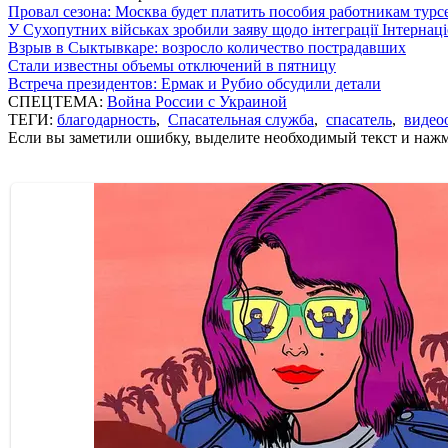
Провал сезона: Москва будет платить пособия работникам тур
У Сухопутних військах зробили заяву щодо інтеграції Інтернац
Взрыв в Сыктывкаре: возросло количество пострадавших
Стали известны объемы отключений в пятницу
Встреча президентов: Ермак и Рубио обсудили детали
СПЕЦТЕМА:
Война России с Украиной
ТЕГИ:
благодарность
,
Спасательная служба
,
спасатель
,
видео
Если вы заметили ошибку, выделите необходимый текст и нажми