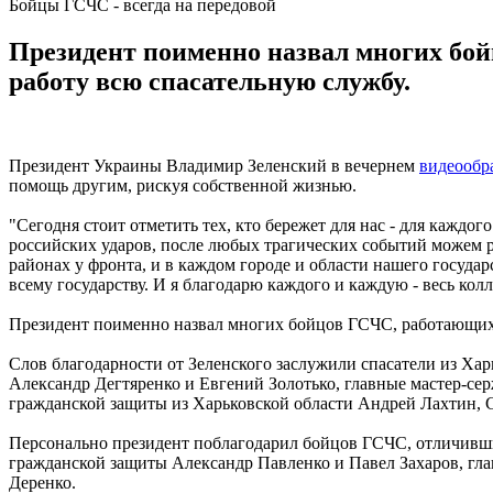
Бойцы ГСЧС - всегда на передовой
Президент поименно назвал многих бой
работу всю спасательную службу.
Президент Украины Владимир Зеленский в вечернем
видеообр
помощь другим, рискуя собственной жизнью.
"Сегодня стоит отметить тех, кто бережет для нас - для каждо
российских ударов, после любых трагических событий можем ра
районах у фронта, и в каждом городе и области нашего государ
всему государству. И я благодарю каждого и каждую - весь кол
Президент поименно назвал многих бойцов ГСЧС, работающих 
Слов благодарности от Зеленского заслужили спасатели из 
Александр Дегтяренко и Евгений Золотько, главные мастер-
гражданской защиты из Харьковской области Андрей Лахтин,
Персонально президент поблагодарил бойцов ГСЧС, отличивши
гражданской защиты Александр Павленко и Павел Захаров, гл
Деренко.