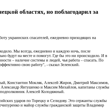
цкой областях, но поблагодарил за
аботу украинских спасателей, ежедневно приходящих на
сходило. Мы всегда, ежедневно и каждую ночь, после
о будут на месте и помогут. Где бы это ни происходило. И в
ности – наличие системы и людей, чья работа – спасать. По
эффективно свою работу", - сказал Зеленский.
рный, Константин Мокляк, Алексей Жиров, Дмитрий Максимов,
ты Александр Явтушенко и Максим Михайлов, капитаны службы
и подполковник Алексей Колодяжный.
сийских ударов по Торецку и Селидову. Это сержанты службы
Нечипуренко и майор службы гражданской защиты Владимир