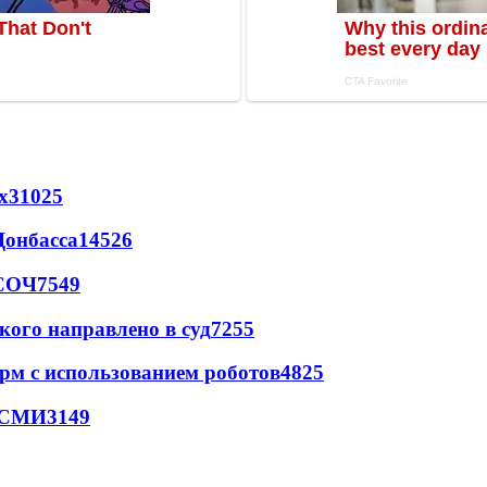
х
31025
Донбасса
14526
 СОЧ
7549
кого направлено в суд
7255
рм с использованием роботов
4825
- СМИ
3149