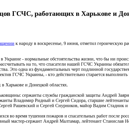
цов ГСЧС, работающих в Харькове и Доне
ащении
к народу в воскресенье, 9 июня, отметил героическую р
го в Украине - нормальные обстоятельства жизни, что бы ни прои
ссчитывать на то, что спасатели нашей ГСЧС Украины обязательн
ства. Это одна из фундаментальных черт подлинной государствен
лектив ГСЧС Украины, - кто действительно старается выполнить 
в Харькове и Донецкой областях.
Харьковщины: сержанты службы гражданской защиты Андрей Зая
сержанты Владимир Ридный и Сергей Сидора, старшие лейтенан
 Сергей Рашевский и Сергей Снурников, майор Вадим Стадник 
хся во время тушения пожаров и спасательных работ после рос
авный мастер-сержант Андрей Малтамар, лейтенант Станислав 