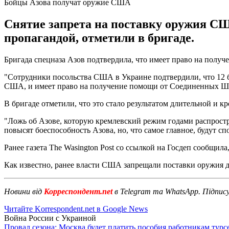
Бойцы Азова получат оружие США
Снятие запрета на поставку оружия СШ
пропагандой, отметили в бригаде.
Бригада спецназа Азов подтвердила, что имеет право на пол
"Сотрудники посольства США в Украине подтвердили, что 12 
США, и имеет право на получение помощи от Соединенных Шта
В бригаде отметили, что это стало результатом длительной и 
"Ложь об Азове, которую кремлевский режим годами распростр
повысят боеспособность Азова, но, что самое главное, будут с
Ранее газета The Wasington Post со ссылкой на Госдеп сообщила
Как известно, ранее власти США запрещали поставки оружия 
Новини від
Корреспондент.net
в Telegram та WhatsApp. Підпис
Читайте Korrespondent.net в Google News
Война России с Украиной
Провал сезона: Москва будет платить пособия работникам тур