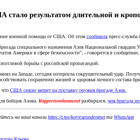
А стало результатом длительной и кроп
учение военной помощи от США. Об этом
сообщила
пресс-служба 
бригада специального назначения Азов Национальной гвардии 
тов Америки в сфере безопасности", - говорится в сообщении.
кропотливой борьбы с российской пропагандой.
анял на Западе, сегодня потерпела сокрушительный удар. Полу
пособствовать сохранению жизней и здоровья личного состава бри
, что
США сняли запрет на поставку оружия бригаде Азов.
для бойцов Азова.
Корреспондент.net
разбирался,
чем бригада н
уйтесь на наші канали
https://t.me/korrespondentnet
та
WhatsApp
сектора Крыма