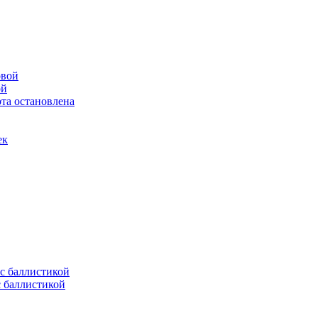
ой
та остановлена
ек
с баллистикой