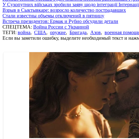
У Сухопутних військах зробили заяву щодо інтеграції Інтернац
Взрыв в Сыктывкаре: возросло количество пострадавших
Стали известны объемы отключений в пятницу
Встреча президентов: Ермак и Рубио обсудили детали
СПЕЦТЕМА:
Война России с Украиной
ТЕГИ:
война
,
США
,
оружие
,
Бригада
,
Азов
,
военная помощ
Если вы заметили ошибку, выделите необходимый текст и нажми