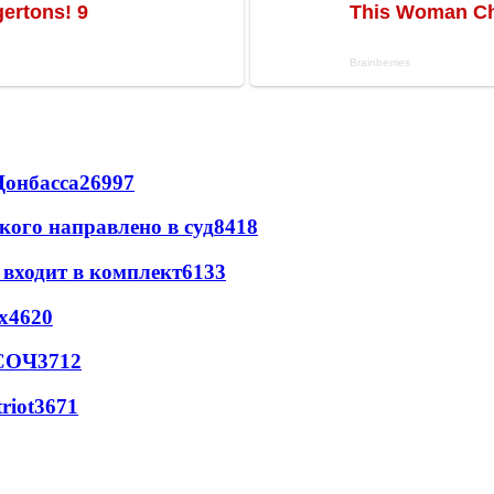
Донбасса
26997
кого направлено в суд
8418
 входит в комплект
6133
х
4620
 СОЧ
3712
riot
3671