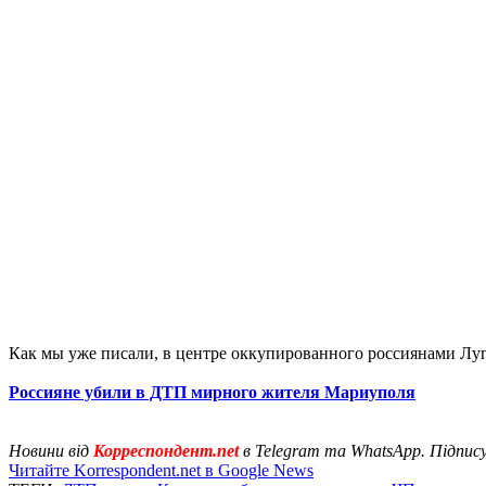
Как мы уже писали, в центре оккупированного россиянами Л
Россияне убили в ДТП мирного жителя Мариуполя
Новини від
Корреспондент.net
в Telegram та WhatsApp. Підпис
Читайте Korrespondent.net в Google News