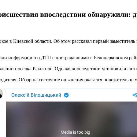
исшествия впоследствии обнаружили: др
цкое в Киевской области. Об этом рассказал первый заместител
чили информацию о ДТП с пострадавшими в Белоцерковском райо
влении поселка Ракитное. Однако впоследствии установили авт
ителя. Обзор на состояние опьянения оказался положительным: