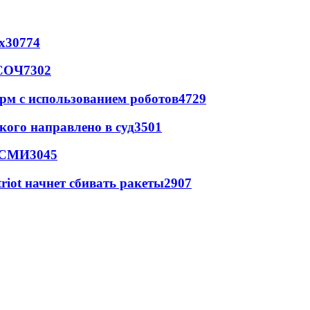
х
30774
 СОЧ
7302
рм с использованием роботов
4729
кого направлено в суд
3501
- СМИ
3045
triot начнет сбивать ракеты
2907