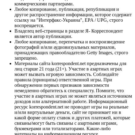
коммерческими партнерами.
Любое копирование, публикация, републикация и
другое распространение информации, которое содержит
ссылку на "Интерфакс-Украина", EPA / UPG, строго
воспрещается.
Владелец веб-страницы в разделе Я- Корреспондент
является автор публикации.
Любое копирование, перепечатка и воспроизведение
фотографий и/или аудиовизуальных материалов,
принадлежащих правообладателю Getty Images, строго
запрещено.
Материалы сайта korrespondent.net предназначены для
лиц старше 21 года (21+). Участие в азартных играх
может вызвать игровую зависимость. Соблюдайте
правила (принципы) ответственной игры. При
обнаружении первых признаков зависимости
немедленно обратитесь к специалисту. Помните, что
участие в азартных играх не может являться источником
доходов или альтернативой работе. Информационный
ресурс korrespondent.net не проводит игры на реальные
и/или виртуальные деньги, сайт не принимает ни в
какой форме оплату ставок и других платежей, которые
связаны/могут быть связаны с азартными играми,
букмекерами или тотализаторами. Какие-либо
материалы на информационном ресурсе