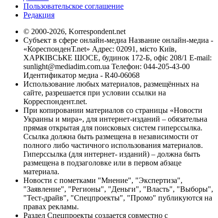
Пользовательское соглашение
Редакция
© 2000-2026, Korrespondent.net
Субъект в сфере онлайн-медиа Название онлайн-медиа -
«КореспонденТ.net» Адрес: 02091, місто Київ,
ХАРКІВСЬКЕ ШОСЕ, будинок 172-Б, офіс 208/1 E-mail:
sunlight@mediadim.com.ua
Телефон: 044-205-43-00
Идентификатор медиа - R40-06068
Использование любых материалов, размещённых на
сайте, разрешается при условии ссылки на
Корреспондент.net.
При копировании материалов со страницы «Новости
Украины и мира», для интернет-изданий – обязательна
прямая открытая для поисковых систем гиперссылка.
Ссылка должна быть размещена в независимости от
полного либо частичного использования материалов.
Гиперссылка (для интернет- изданий) – должна быть
размещена в подзаголовке или в первом абзаце
материала.
Новости с пометками "Мнение", "Экспертиза",
"Заявление", "Регионы", "Деньги", "Власть", "Выборы",
"Тест-драйв", "Спецпроекты", "Промо" публикуются на
правах рекламы.
Раздел Спецпроекты создается совместно с