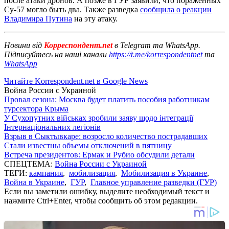
после атаки дронов. А позже в ГУР заявили, что пораженных
Су-57 могло быть два. Также разведка
сообщила о реакции
Владимира Путина
на эту атаку.
Новини від
Корреспондент.net
в Telegram та WhatsApp.
Підписуйтесь на наші канали
https://t.me/korrespondentnet
та
WhatsApp
Читайте Korrespondent.net в Google News
Война России с Украиной
Провал сезона: Москва будет платить пособия работникам
турсектора Крыма
У Сухопутних військах зробили заяву щодо інтеграції
Інтернаціональних легіонів
Взрыв в Сыктывкаре: возросло количество пострадавших
Стали известны объемы отключений в пятницу
Встреча президентов: Ермак и Рубио обсудили детали
СПЕЦТЕМА:
Война России с Украиной
ТЕГИ:
кампания
,
мобилизация
,
Мобилизация в Украине
,
Война в Украине
,
ГУР
,
Главное управление разведки (ГУР)
Если вы заметили ошибку, выделите необходимый текст и
нажмите Ctrl+Enter, чтобы сообщить об этом редакции.