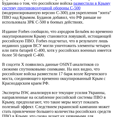
Буданова о том, что российские войска
разместили в Крыму
систему противовоздушной обороны С-500
(модернизированную версию С-300) для укрепления "зонта"
ПВО над Крымом. Буданов добавил, что РФ раньше не
использовала ЗРК С-500 в боевых действиях.
Издание Forbes сообщило, что аэродром Бельбек во временно
оккупированном Крыму становится ловушкой, истощающей
российскую ПВО. Forbes подсчитал, что в результате лишь
недавних ударов ВСУ могли уничтожить элементы четырех
или пяти батарей С-400, хотя у российских военных имеется
более 50 батарей С-400.
В соцсети Х появились данные OSINT-аналитиков со
свежими спутниковыми снимками. На них видно, что
российские войска разместили 17 барж возле Керченского
моста, соединяющего временно оккупированный Крым с
Краснодарским краем РФ.
Эксперты ISW, анализируя все текущие усилия Украины,
направленные на ослабление российской системы ПВО в
Крыму, предполагают, что такие меры могут показать
полезный эффект. Следствием украинской кампании может
стать привлечение большего количества российских средств
ПВО в Крыму, что снова делает их уязвимыми для