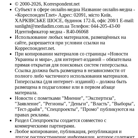
© 2000-2026, Korrespondent.net
Субъект в сфере онлайн-медиа Название онлайн-медиа -
«КореспонденТ.net» Адрес: 02091, місто Київ,
ХАРКІВСЬКЕ ШОСЕ, будинок 172-Б, офіс 208/1 E-mail:
sunlight@mediadim.com.ua
Телефон: 044-205-43-00
Идентификатор медиа - R40-06068
Использование любых материалов, размещённых на
сайте, разрешается при условии ссылки на
Корреспондент.net.
При копировании материалов со страницы «Новости
Украины и мира», для интернет-изданий – обязательна
прямая открытая для поисковых систем гиперссылка.
Ссылка должна быть размещена в независимости от
полного либо частичного использования материалов.
Гиперссылка (для интернет- изданий) – должна быть
размещена в подзаголовке или в первом абзаце
материала.
Новости с пометками "Мнение", "Экспертиза",
"Заявление", "Регионы", "Деньги", "Власть", "Выборы",
"Тест-драйв", "Спецпроекты", "Промо" публикуются на
правах рекламы.
Раздел Спецпроекты создается совместно с
коммерческими партнерами.
Любое копирование, публикация, републикация и
другое распространение информации, которое содержит