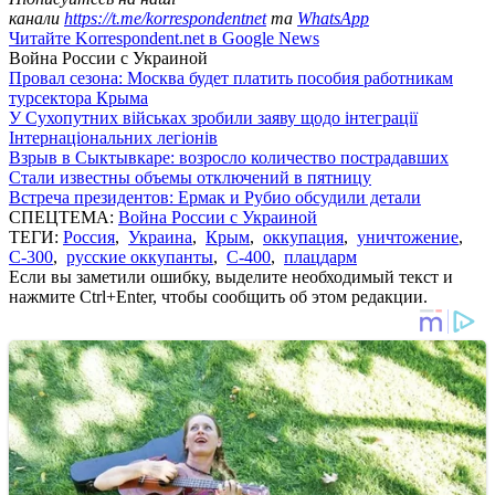
канали
https://t.me/korrespondentnet
та
WhatsApp
Читайте Korrespondent.net в Google News
Война России с Украиной
Провал сезона: Москва будет платить пособия работникам
турсектора Крыма
У Сухопутних військах зробили заяву щодо інтеграції
Інтернаціональних легіонів
Взрыв в Сыктывкаре: возросло количество пострадавших
Стали известны объемы отключений в пятницу
Встреча президентов: Ермак и Рубио обсудили детали
СПЕЦТЕМА:
Война России с Украиной
ТЕГИ:
Россия
,
Украина
,
Крым
,
оккупация
,
уничтожение
,
С-300
,
русские оккупанты
,
С-400
,
плацдарм
Если вы заметили ошибку, выделите необходимый текст и
нажмите Ctrl+Enter, чтобы сообщить об этом редакции.