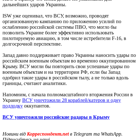
дальнейших ударов Украины.
ISW уже оценивал, что ВСУ, возможно, проводят
организованную кампанию по приложению усилий по
ослаблению российской системы ПВО, что могло бы
позволить Украине более эффективно использовать
пилотируемую авиацию, в том числе истребители F-16, в
долгосрочной перспективе.
Запад давно поддерживает право Украины наносить удары по
российским военным объектам во временно оккупированном
Крыму. ВСУ могли бы повторить свои успешные удары по
военным объектам и на территории РФ, если бы Запад
одобрил такие удары в российском тылу, а не только вдоль
границы, считают аналитики.
Напомним, с начала полномасштабного вторжения России в
Украину
ВСУ уничтожили 28 кораблей/катеров и одну
подлодку
оккупантов.
ВСУ уничтожили российские радары в Крыму
Новини від
Корреспондент.net
в Telegram та WhatsApp.
Підписуйтесь на наші