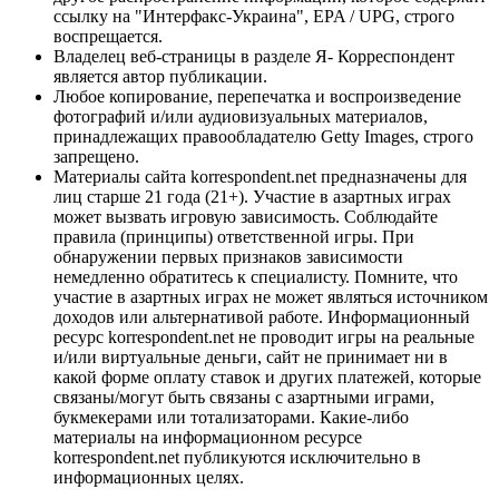
ссылку на "Интерфакс-Украина", EPA / UPG, строго
воспрещается.
Владелец веб-страницы в разделе Я- Корреспондент
является автор публикации.
Любое копирование, перепечатка и воспроизведение
фотографий и/или аудиовизуальных материалов,
принадлежащих правообладателю Getty Images, строго
запрещено.
Материалы сайта korrespondent.net предназначены для
лиц старше 21 года (21+). Участие в азартных играх
может вызвать игровую зависимость. Соблюдайте
правила (принципы) ответственной игры. При
обнаружении первых признаков зависимости
немедленно обратитесь к специалисту. Помните, что
участие в азартных играх не может являться источником
доходов или альтернативой работе. Информационный
ресурс korrespondent.net не проводит игры на реальные
и/или виртуальные деньги, сайт не принимает ни в
какой форме оплату ставок и других платежей, которые
связаны/могут быть связаны с азартными играми,
букмекерами или тотализаторами. Какие-либо
материалы на информационном ресурсе
korrespondent.net публикуются исключительно в
информационных целях.