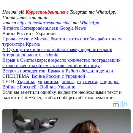
Новини від
Корреспондент.net
в Telegram та WhatsApp.
Підписуйтесь на наші
канали
https://t.me/korrespondentnet
та
WhatsApp
Читайте Korrespondent.net в Google News
Война России с Украиной
Провал сезона: Москва будет платить пособия работникам
турсектора Крыма
У Сухопутних військах зробили заяву щодо інтеграції
Інтернаціональних легіонів
Взрыв в Сыктывкаре: возросло количество пострадавших
Стали известны объемы отключений в пятницу
Встреча президентов: Ермак и Рубио обсудили детали
СПЕЦТЕМА:
Война России с Украиной
ТЕГИ:
Украина
,
украинцы
,
опрос
,
стратегия
,
соцопрос
,
Война с Россией
,
Война в Украине
Если вы заметили ошибку, выделите необходимый текст и
нажмите Ctrl+Enter, чтобы сообщить об этом редакции.