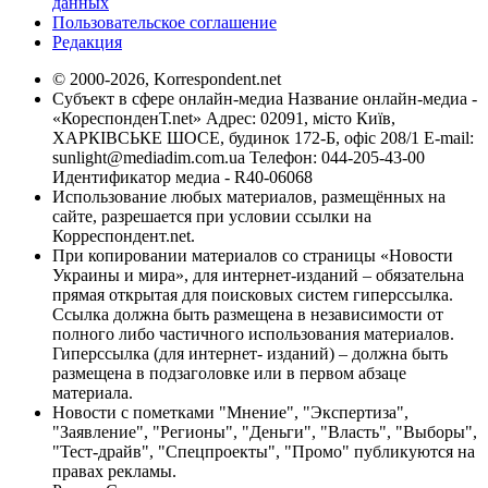
данных
Пользовательское соглашение
Редакция
© 2000-2026, Korrespondent.net
Субъект в сфере онлайн-медиа Название онлайн-медиа -
«КореспонденТ.net» Адрес: 02091, місто Київ,
ХАРКІВСЬКЕ ШОСЕ, будинок 172-Б, офіс 208/1 E-mail:
sunlight@mediadim.com.ua
Телефон: 044-205-43-00
Идентификатор медиа - R40-06068
Использование любых материалов, размещённых на
сайте, разрешается при условии ссылки на
Корреспондент.net.
При копировании материалов со страницы «Новости
Украины и мира», для интернет-изданий – обязательна
прямая открытая для поисковых систем гиперссылка.
Ссылка должна быть размещена в независимости от
полного либо частичного использования материалов.
Гиперссылка (для интернет- изданий) – должна быть
размещена в подзаголовке или в первом абзаце
материала.
Новости с пометками "Мнение", "Экспертиза",
"Заявление", "Регионы", "Деньги", "Власть", "Выборы",
"Тест-драйв", "Спецпроекты", "Промо" публикуются на
правах рекламы.