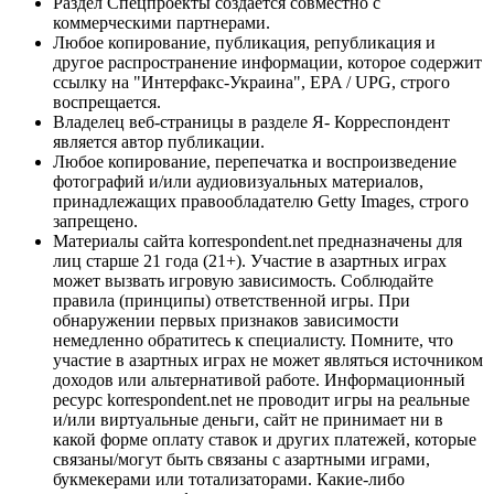
Раздел Спецпроекты создается совместно с
коммерческими партнерами.
Любое копирование, публикация, републикация и
другое распространение информации, которое содержит
ссылку на "Интерфакс-Украина", EPA / UPG, строго
воспрещается.
Владелец веб-страницы в разделе Я- Корреспондент
является автор публикации.
Любое копирование, перепечатка и воспроизведение
фотографий и/или аудиовизуальных материалов,
принадлежащих правообладателю Getty Images, строго
запрещено.
Материалы сайта korrespondent.net предназначены для
лиц старше 21 года (21+). Участие в азартных играх
может вызвать игровую зависимость. Соблюдайте
правила (принципы) ответственной игры. При
обнаружении первых признаков зависимости
немедленно обратитесь к специалисту. Помните, что
участие в азартных играх не может являться источником
доходов или альтернативой работе. Информационный
ресурс korrespondent.net не проводит игры на реальные
и/или виртуальные деньги, сайт не принимает ни в
какой форме оплату ставок и других платежей, которые
связаны/могут быть связаны с азартными играми,
букмекерами или тотализаторами. Какие-либо