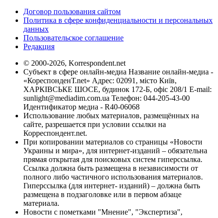
Договор пользования сайтом
Политика в сфере конфиденциальности и персональных
данных
Пользовательское соглашение
Редакция
© 2000-2026, Korrespondent.net
Субъект в сфере онлайн-медиа Название онлайн-медиа -
«КореспонденТ.net» Адрес: 02091, місто Київ,
ХАРКІВСЬКЕ ШОСЕ, будинок 172-Б, офіс 208/1 E-mail:
sunlight@mediadim.com.ua
Телефон: 044-205-43-00
Идентификатор медиа - R40-06068
Использование любых материалов, размещённых на
сайте, разрешается при условии ссылки на
Корреспондент.net.
При копировании материалов со страницы «Новости
Украины и мира», для интернет-изданий – обязательна
прямая открытая для поисковых систем гиперссылка.
Ссылка должна быть размещена в независимости от
полного либо частичного использования материалов.
Гиперссылка (для интернет- изданий) – должна быть
размещена в подзаголовке или в первом абзаце
материала.
Новости с пометками "Мнение", "Экспертиза",