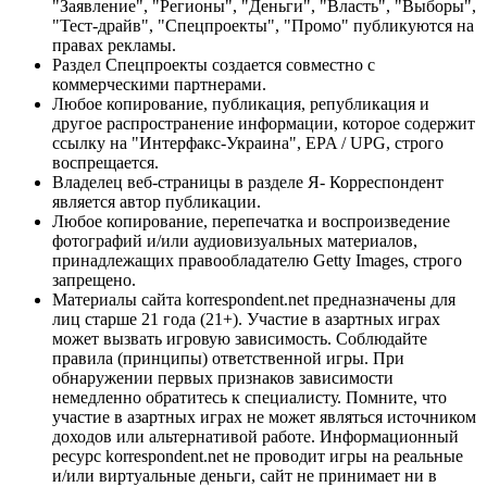
"Заявление", "Регионы", "Деньги", "Власть", "Выборы",
"Тест-драйв", "Спецпроекты", "Промо" публикуются на
правах рекламы.
Раздел Спецпроекты создается совместно с
коммерческими партнерами.
Любое копирование, публикация, републикация и
другое распространение информации, которое содержит
ссылку на "Интерфакс-Украина", EPA / UPG, строго
воспрещается.
Владелец веб-страницы в разделе Я- Корреспондент
является автор публикации.
Любое копирование, перепечатка и воспроизведение
фотографий и/или аудиовизуальных материалов,
принадлежащих правообладателю Getty Images, строго
запрещено.
Материалы сайта korrespondent.net предназначены для
лиц старше 21 года (21+). Участие в азартных играх
может вызвать игровую зависимость. Соблюдайте
правила (принципы) ответственной игры. При
обнаружении первых признаков зависимости
немедленно обратитесь к специалисту. Помните, что
участие в азартных играх не может являться источником
доходов или альтернативой работе. Информационный
ресурс korrespondent.net не проводит игры на реальные
и/или виртуальные деньги, сайт не принимает ни в