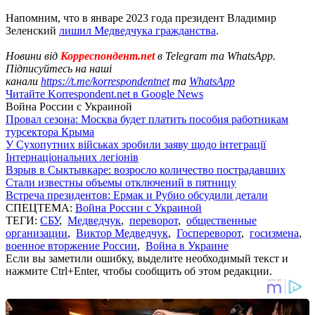
Напомним, что в январе 2023 года президент Владимир
Зеленский
лишил Медведчука гражданства
.
Новини від
Корреспондент.net
в Telegram та WhatsApp.
Підписуйтесь на наші
канали
https://t.me/korrespondentnet
та
WhatsApp
Читайте Korrespondent.net в Google News
Война России с Украиной
Провал сезона: Москва будет платить пособия работникам
турсектора Крыма
У Сухопутних військах зробили заяву щодо інтеграції
Інтернаціональних легіонів
Взрыв в Сыктывкаре: возросло количество пострадавших
Стали известны объемы отключений в пятницу
Встреча президентов: Ермак и Рубио обсудили детали
СПЕЦТЕМА:
Война России с Украиной
ТЕГИ:
СБУ
,
Медведчук
,
переворот
,
общественные
организации
,
Виктор Медведчук
,
Госпереворот
,
госизмена
,
военное вторжение России
,
Война в Украине
Если вы заметили ошибку, выделите необходимый текст и
нажмите Ctrl+Enter, чтобы сообщить об этом редакции.