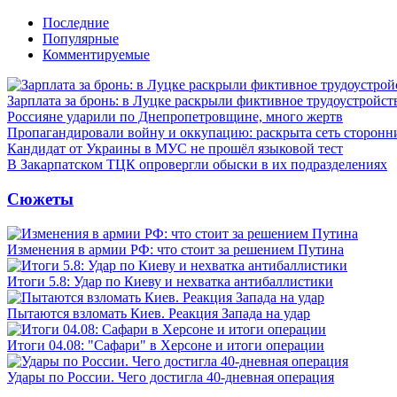
Последние
Популярные
Комментируемые
Зарплата за бронь: в Луцке раскрыли фиктивное трудоустройст
Россияне ударили по Днепропетровщине, много жертв
Пропагандировали войну и оккупацию: раскрыта сеть сторонн
Кандидат от Украины в МУС не прошёл языковой тест
В Закарпатском ТЦК опровергли обыски в их подразделениях
Сюжеты
Изменения в армии РФ: что стоит за решением Путина
Итоги 5.8: Удар по Киеву и нехватка антибаллистики
Пытаются взломать Киев. Реакция Запада на удар
Итоги 04.08: "Сафари" в Херсоне и итоги операции
Удары по России. Чего достигла 40-дневная операция