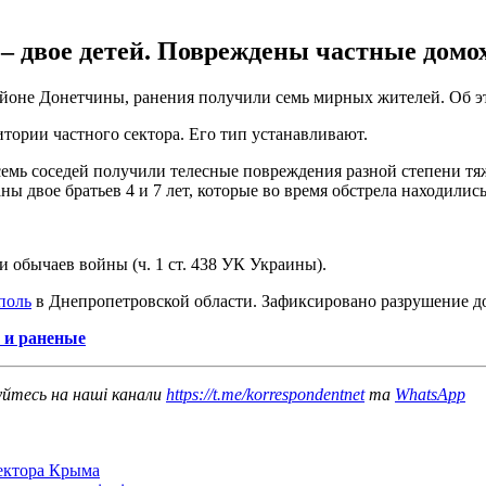
– двое детей. Повреждены частные домох
айоне Донетчины, ранения получили семь мирных жителей. Об 
итории частного сектора. Его тип устанавливают.
 семь соседей получили телесные повреждения разной степени 
 двое братьев 4 и 7 лет, которые во время обстрела находились 
и обычаев войны (ч. 1 ст. 438 УК Украины).
поль
в Днепропетровской области. Зафиксировано разрушение д
 и раненые
уйтесь на наші канали
https://t.me/korrespondentnet
та
WhatsApp
сектора Крыма