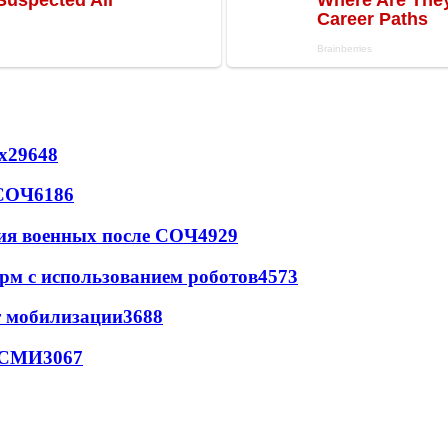
х
29648
 СОЧ
6186
ия военных после СОЧ
4929
рм с использованием роботов
4573
т мобилизации
3688
- СМИ
3067