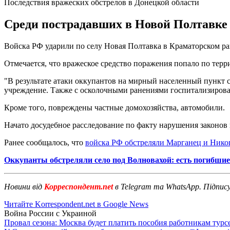
Последствия вражеских обстрелов в Донецкой области
Среди пострадавших в Новой Полтавке 
Войска РФ ударили по селу Новая Полтавка в Краматорском р
Отмечается, что вражеское средство поражения попало по терр
"В результате атаки оккупантов на мирный населенный пункт
учреждение. Также с осколочными ранениями госпитализированы
Кроме того, повреждены частные домохозяйства, автомобили.
Начато досудебное расследование по факту нарушения законов 
Ранее сообщалось, что
войска РФ обстреляли Марганец и Нико
Оккупанты обстреляли село под Волновахой: есть погибшие
Новини від
Корреспондент.net
в Telegram та WhatsApp. Підпис
Читайте Korrespondent.net в Google News
Война России с Украиной
Провал сезона: Москва будет платить пособия работникам тур