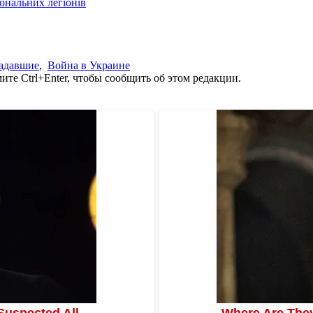
іональних легіонів
адавшие
,
Война в Украине
те Ctrl+Enter, чтобы сообщить об этом редакции.