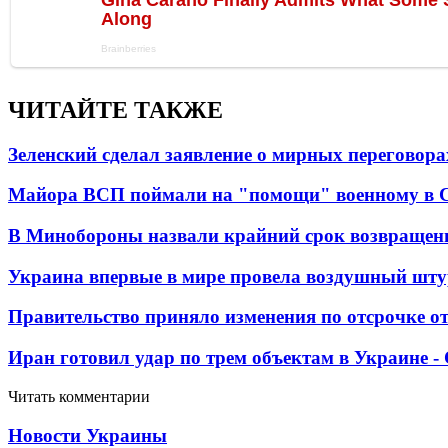
ЧИТАЙТЕ ТАКЖЕ
Зеленский сделал заявление о мирных переговора
Майора ВСП поймали на "помощи" военному в
В Минобороны назвали крайний срок возвращен
Украина впервые в мире провела воздушный шту
Правительство приняло изменения по отсрочке о
Иран готовил удар по трем объектам в Украине 
Читать комментарии
Новости Украины