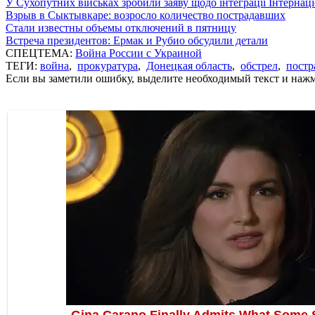
У Сухопутних військах зробили заяву щодо інтеграції Інтернац
Взрыв в Сыктывкаре: возросло количество пострадавших
Стали известны объемы отключений в пятницу
Встреча президентов: Ермак и Рубио обсудили детали
СПЕЦТЕМА:
Война России с Украиной
ТЕГИ:
война
,
прокуратура
,
Донецкая область
,
обстрел
,
постр
Если вы заметили ошибку, выделите необходимый текст и нажми