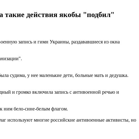
а такие действия якобы "подбил"
оенную запись и гимн Украины, раздававшиеся из окна
анизации".
ыла судима, у нее маленькие дети, больные мать и дедушка.
удный и громко включила запись с антивоенной речью и
 к ним бело-сине-белым флагом.
 флаг используют многие российские антивоенные активисты, но