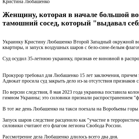
Кристина Любашенко
Женщину, которая в начале большой во
тамошний сосед, который "выдавал себ
Украинку Кристину Любашенко Второй Западный окружной воен
квартиры, и запуск воздушных шаров с бело-сине-белым флаго
Суд осудил 35-летнюю украинку, признав ее виновной в распро
Прокурор требовал для Любашенко 15 лет заключения, причем э
Адвокат просила суд закрыть дело из-за отсутствия признаков 
По версии следствия, 8 мая 2023 года украинка поставила ко
гимном Украины; это силовики признали распространением "фей
В тот же день Любашенко на такси поехала на Воробьевы горы
Запуск шаров следствие расценило как "участие в террористич
силовики считают его флагом легиона Свобода России.
Рассмотрение дела Любашенко длилось всего два дня.