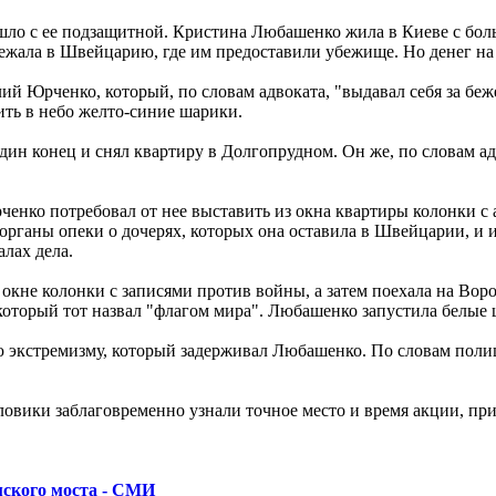
ло с ее подзащитной. Кристина Любашенко жила в Киеве с боль
жала в Швейцарию, где им предоставили убежище. Но денег на 
й Юрченко, который, по словам адвоката, "выдавал себя за бе
ить в небо желто-синие шарики.
дин конец и снял квартиру в Долгопрудном. Он же, по словам 
ченко потребовал от нее выставить из окна квартиры колонки с
в органы опеки о дочерях, которых она оставила в Швейцарии, и 
лах дела.
 окне колонки с записями против войны, а затем поехала на Вор
который тот назвал "флагом мира". Любашенко запустила белые ш
 экстремизму, который задерживал Любашенко. По словам полиц
ловики заблаговременно узнали точное место и время акции, при
мского моста - СМИ