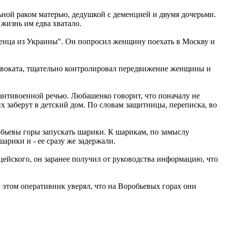
ной раком матерью, дедушкой с деменцией и двумя дочерьми.
жизнь им едва хватало.
женца из Украины". Он попросил женщину поехать в Москву и
адвоката, тщательно контролировал передвижение женщины и
 антивоенной речью. Любашенко говорит, что поначалу не
их заберут в детский дом. По словам защитницы, переписка, во
обьевы горы запускать шарики. К шарикам, по замыслу
арики и - ее сразу же задержали.
ейского, он заранее получил от руководства информацию, что
 этом оперативник уверял, что на Воробьевых горах они