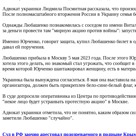
Адвокат украинки Людмила Посмитная рассказала, что произош
После полномасштабного вторжения России в Украину семья бе
Однажды Любашенко познакомилась с соседом по имени Витали
за деньги провести там "мирную акцию против войны": запуст
Именно Юрченко, говорит защита, купил Любашенко билет в о
давал ей поручения.
Любашенко прибыла в Москву 5 мая 2023 года. После этого Юр
хотела этого делать, но знакомый стал угрожать, что сообщит 
время которой Юрченко шантажировал женщину, есть в материа
Украинка была вынуждена согласиться. 8 мая она выставила на
организатора, должен быть прикреплен бело-сине-белый флаг, 
В суде допросили оперативника из Центра по противодействию
"некое лицо будет устраивать протестную акцию" в Москве.
Адвокат украинки отметила, что не понятно, каким образом си
заметили Любашенко "случайно".
Суд в РФ заочно арестовал подозреваемого в подрыве Кры