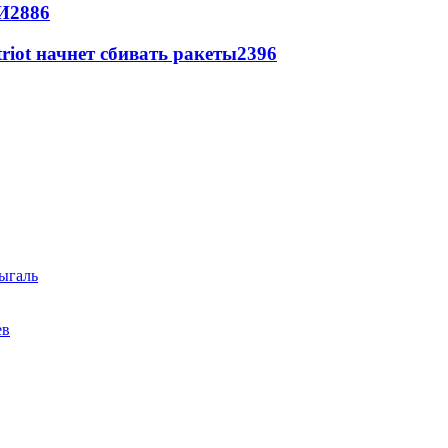
И
2886
triot начнет сбивать ракеты
2396
ыгаль
ев