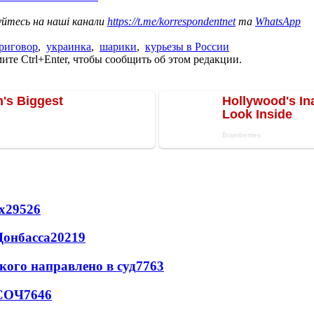
уйтесь на наші канали
https://t.me/korrespondentnet
та
WhatsApp
риговор
,
украинка
,
шарики
,
курьезы в России
те Ctrl+Enter, чтобы сообщить об этом редакции.
х
29526
Донбасса
20219
кого направлено в суд
7763
 СОЧ
7646