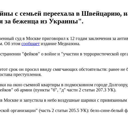
йны с семьей переехала в Швейцарию, н
я за беженца из Украины".
ный суд в Москве приговорил к 12 годам заключения за антив
м. Об этом
сообщает
издание Медиазона.
странении "фейков" о войне и "участии в террористической орг
тот срок он просил ввиду смягчающих обстоятельств: ранее не б
состава преступления.
лонки на окно съемной квартиры в подмосковном городе Долгопр
ков" об армии (пункты "б", "д" части 2 статьи 207.3 УК).
 в Москве и запустила в небо воздушные шарики с привязанным
еской организации" (часть 2 статьи 205.5 УК): бело-сине-белый