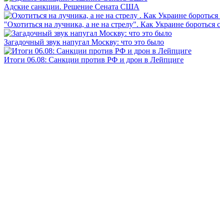
Адские санкции. Решение Сената США
"Охотиться на лучника, а не на стрелу". Как Украине бороться 
Загадочный звук напугал Москву: что это было
Итоги 06.08: Санкции против РФ и дрон в Лейпциге