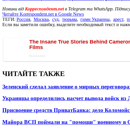
Новини від
Корреспондент.net
в Telegram та WhatsApp. Підпис
Читайте Korrespondent.net в Google News
ТЕГИ:
Россия
,
Москва
,
суд
,
тюрьма
,
гимн Украины
,
арест
,
п
Если вы заметили ошибку, выделите необходимый текст и нажми
ЧИТАЙТЕ ТАКЖЕ
Зеленский сделал заявление о мирных переговора
Украинцы определились насчет вывода войск из 
Присвоение средств ПриватБанка: дело Коломойс
Майора ВСП поймали на "помощи" военному в