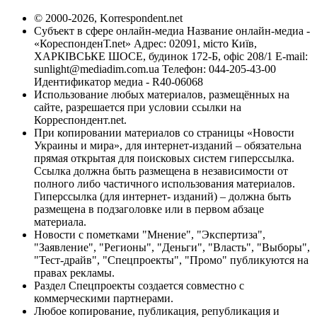
© 2000-2026, Korrespondent.net
Субъект в сфере онлайн-медиа Название онлайн-медиа -
«КореспонденТ.net» Адрес: 02091, місто Київ,
ХАРКІВСЬКЕ ШОСЕ, будинок 172-Б, офіс 208/1 E-mail:
sunlight@mediadim.com.ua
Телефон: 044-205-43-00
Идентификатор медиа - R40-06068
Использование любых материалов, размещённых на
сайте, разрешается при условии ссылки на
Корреспондент.net.
При копировании материалов со страницы «Новости
Украины и мира», для интернет-изданий – обязательна
прямая открытая для поисковых систем гиперссылка.
Ссылка должна быть размещена в независимости от
полного либо частичного использования материалов.
Гиперссылка (для интернет- изданий) – должна быть
размещена в подзаголовке или в первом абзаце
материала.
Новости с пометками "Мнение", "Экспертиза",
"Заявление", "Регионы", "Деньги", "Власть", "Выборы",
"Тест-драйв", "Спецпроекты", "Промо" публикуются на
правах рекламы.
Раздел Спецпроекты создается совместно с
коммерческими партнерами.
Любое копирование, публикация, републикация и