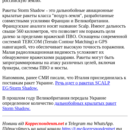
российскую землю.
Ракеты Storm Shadow - это дальнобойные авиационные
крылатые ракеты класса "воздух-земля", разработанные
совместными усилиями Франции и Великобритании.
Французские аналоги носят название Scalp. Имеют дальность
свыше 560 километров, что позволяет им поражать цели
далеко за пределами вражеской ПВО. Оснащены современной
системой TERCOM (Terrain Contour Matching) и GPS
навигацией, что обеспечивает высокую точность поражения.
Малая радиолокационная видимость усложняет их
обнаружение вражескими радарами. Ракеты могут быть
запрограммированы на атаку различных целей, включая
бункеры, системы ПВО и мосты.
Напомним, ранее СМИ писали, что Италия присоединилась к
поставкам ракет Украине.
Речь идет о ракетах SCALP
EG/Storm Shadow.
В прошлом году Великобритания передала Украине
определенное количество
дальнобойных крылатых ракет
Storm Shadow.
Новини від
Корреспондент.net
в Telegram та WhatsApp.
Підписуйтесь на наші канали
https://t.me/korrespondentnet
та