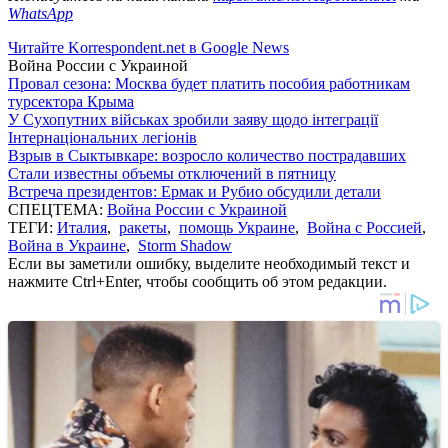
WhatsApp
Читайте Korrespondent.net в Google News
Война России с Украиной
Провал сезона: Москва будет платить пособия работникам
турсектора Крыма
У Сухопутних військах зробили заяву щодо інтеграції
Інтернаціональних легіонів
Взрыв в Сыктывкаре: возросло количество пострадавших
Стали известны объемы отключений в пятницу
Встреча президентов: Ермак и Рубио обсудили детали
СПЕЦТЕМА:
Война России с Украиной
ТЕГИ:
Италия
,
ракеты
,
помощь Украине
,
Война с Россией
,
Война в Украине
,
Storm Shadow
Если вы заметили ошибку, выделите необходимый текст и
нажмите Ctrl+Enter, чтобы сообщить об этом редакции.