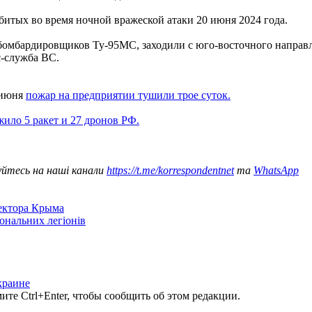
битых во время ночной вражеской атаки 20 июня 2024 года.
бомбардировщиков Ту-95МС, заходили с юго-восточного направ
с-служба ВС.
 июня
пожар на предприятии тушили трое суток.
ло 5 ракет и 27 дронов РФ.
уйтесь на наші канали
https://t.me/korrespondentnet
та
WhatsApp
сектора Крыма
іональних легіонів
краине
те Ctrl+Enter, чтобы сообщить об этом редакции.