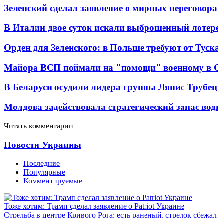
Зеленский сделал заявление о мирных переговора
В Италии двое суток искали выброшенный лоте
Орден для Зеленского: в Польше требуют от Туск
Майора ВСП поймали на "помощи" военному в
В Беларуси осудили лидера группы Ляпис Трубе
Молдова задействовала стратегический запас вод
Читать комментарии
Новости Украины
Последние
Популярные
Комментируемые
Тоже хотим: Трамп сделал заявление о Patriot Украине
Стрельба в центре Кривого Рога: есть раненый, стрелок сбежа