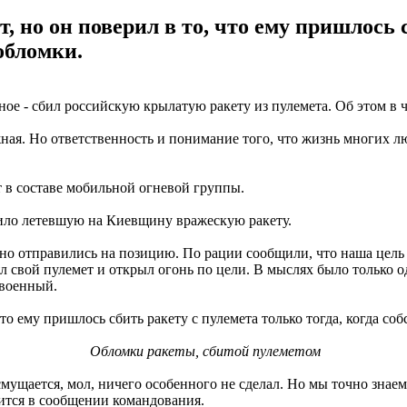
 но он поверил в то, что ему пришлось с
обломки.
 - сбил российскую крылатую ракету из пулемета. Об этом в ч
ная. Но ответственность и понимание того, что жизнь многих лю
т в составе мобильной огневой группы.
атило летевшую на Киевщину вражескую ракету.
нно отправились на позицию. По рации сообщили, что наша цель
зял свой пулемет и открыл огонь по цели. В мыслях было только о
 военный.
то ему пришлось сбить ракету с пулемета только тогда, когда со
Обломки ракеты, сбитой пулеметом
смущается, мол, ничего особенного не сделал. Но мы точно знае
ится в сообщении командования.