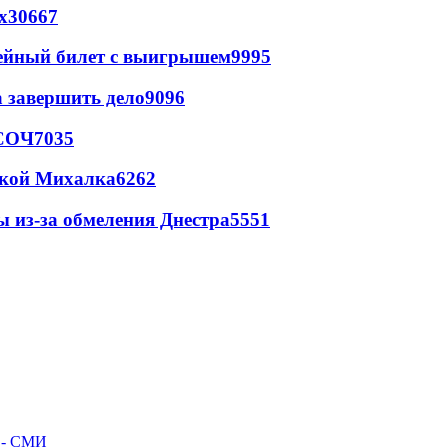
х
30667
рейный билет с выигрышем
9995
а завершить дело
9096
 СОЧ
7035
цкой Михалка
6262
ы из-за обмеления Днестра
5551
л - СМИ