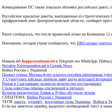
Командование ПС также показало обломки российских ракет, с
Российские крылатые ракеты, выпущенные из стратегических 
прифронтовой зоне Днепропетровской области, сообщает прес
Ранее сообщалось, что после вражеской атаки на Киевшину 12
Напомним, сегодня утром сообщалось, что
ПВО ночью уничтожи
Новини від
Корреспондент.net
в Telegram та WhatsApp. Підпис
Читайте Korrespondent.net в Google News
Война России с Украиной
Провал сезона: Москва будет платить пособия работникам тур
У Сухопутних військах зробили заяву щодо інтеграції Інтернац
Взрыв в Сыктывкаре: возросло количество пострадавших
Стали известны объемы отключений в пятницу
Встреча президентов: Ермак и Рубио обсудили детали
СПЕЦТЕМА:
Война России с Украиной
ТЕГИ:
ракета
,
пулемет
,
воздушные силы Украины
,
Война в У
Если вы заметили ошибку, выделите необходимый текст и нажми