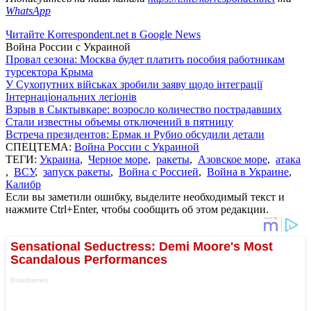
WhatsApp
Читайте Korrespondent.net в Google News
Война России с Украиной
Провал сезона: Москва будет платить пособия работникам
турсектора Крыма
У Сухопутних військах зробили заяву щодо інтеграції
Інтернаціональних легіонів
Взрыв в Сыктывкаре: возросло количество пострадавших
Стали известны объемы отключений в пятницу
Встреча президентов: Ермак и Рубио обсудили детали
СПЕЦТЕМА:
Война России с Украиной
ТЕГИ:
Украина
,
Черное море
,
ракеты
,
Азовское море
,
атака
,
ВСУ
,
запуск ракеты
,
Война с Россией
,
Война в Украине
,
Калибр
Если вы заметили ошибку, выделите необходимый текст и
нажмите Ctrl+Enter, чтобы сообщить об этом редакции.