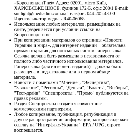
«КореспонденТ.net» Адрес: 02091, місто Київ,
ХАРКІВСЬКЕ ШОСЕ, будинок 172-Б, офіс 208/1 E-mail:
sunlight@mediadim.com.ua
Телефон: 044-205-43-00
Идентификатор медиа - R40-06068
Использование любых материалов, размещённых на
сайте, разрешается при условии ссылки на
Корреспондент.net.
При копировании материалов со страницы «Новости
Украины и мира», для интернет-изданий – обязательна
прямая открытая для поисковых систем гиперссылка.
Ссылка должна быть размещена в независимости от
полного либо частичного использования материалов.
Гиперссылка (для интернет- изданий) – должна быть
размещена в подзаголовке или в первом абзаце
материала.
Новости с пометками "Мнение", "Экспертиза",
"Заявление", "Регионы", "Деньги", "Власть", "Выборы",
"Тест-драйв", "Спецпроекты", "Промо" публикуются на
правах рекламы.
Раздел Спецпроекты создается совместно с
коммерческими партнерами.
Любое копирование, публикация, републикация и
другое распространение информации, которое содержит
ссылку на "Интерфакс-Украина", EPA / UPG, строго
воспрещается.