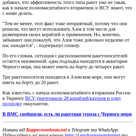
добавил, что эффективность этого типа ракет уже не такая,
как в начале полномасштабного вторжения, и ВСУ знают, что
с ними делать.
"Тем не менее, этот факт тоже неприятный, потому что они
решили, что могут использовать Азов в том числе для
размещения своих кораблей и применения. Но, конечно,
забывают они,пожалуй, что Азов тоже довольно недалеко от
нас находится", - подчеркнул спикер.
По его словам, ситуация с расположением ракетоносителей
остается неизменной: одна подлодка находится в акватории
Черного моря, она может иметь на борту до четырех ракет.
Три ракетоносителя находятся в Азовском море, они могут
иметь на борту до 20 ракет.
Как известно, с начала полномасштабного вторжения России
в Украину
ВСУ уничтожили 28 кораблей/катеров и одну
подлодку
оккупантов.
В ВМС сообщили, есть ли ракетная угроза с Черного моря
Новини від
Корреспондент.net
в Telegram та WhatsApp.
Підписуйтесь на наші канали
https://t.me/korrespondentnet
та