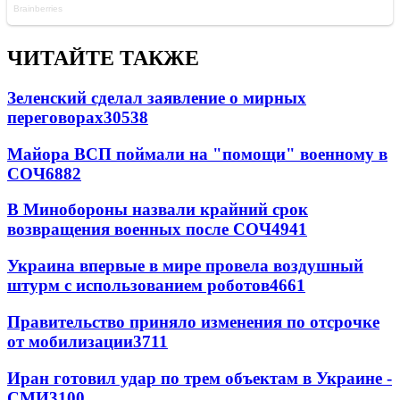
ЧИТАЙТЕ ТАКЖЕ
Зеленский сделал заявление о мирных
переговорах
30538
Майора ВСП поймали на "помощи" военному в
СОЧ
6882
В Минобороны назвали крайний срок
возвращения военных после СОЧ
4941
Украина впервые в мире провела воздушный
штурм с использованием роботов
4661
Правительство приняло изменения по отсрочке
от мобилизации
3711
Иран готовил удар по трем объектам в Украине -
СМИ
3100