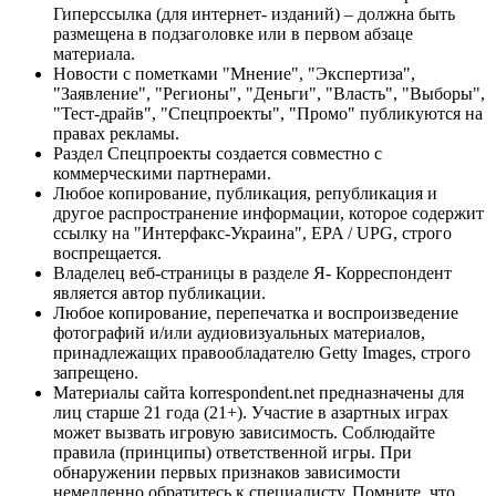
Гиперссылка (для интернет- изданий) – должна быть
размещена в подзаголовке или в первом абзаце
материала.
Новости с пометками "Мнение", "Экспертиза",
"Заявление", "Регионы", "Деньги", "Власть", "Выборы",
"Тест-драйв", "Спецпроекты", "Промо" публикуются на
правах рекламы.
Раздел Спецпроекты создается совместно с
коммерческими партнерами.
Любое копирование, публикация, републикация и
другое распространение информации, которое содержит
ссылку на "Интерфакс-Украина", EPA / UPG, строго
воспрещается.
Владелец веб-страницы в разделе Я- Корреспондент
является автор публикации.
Любое копирование, перепечатка и воспроизведение
фотографий и/или аудиовизуальных материалов,
принадлежащих правообладателю Getty Images, строго
запрещено.
Материалы сайта korrespondent.net предназначены для
лиц старше 21 года (21+). Участие в азартных играх
может вызвать игровую зависимость. Соблюдайте
правила (принципы) ответственной игры. При
обнаружении первых признаков зависимости
немедленно обратитесь к специалисту. Помните, что