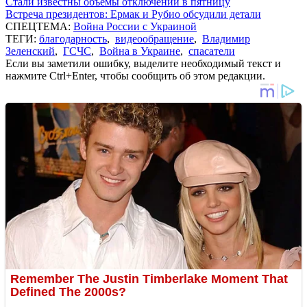
Стали известны объемы отключений в пятницу
Встреча президентов: Ермак и Рубио обсудили детали
СПЕЦТЕМА:
Война России с Украиной
ТЕГИ:
благодарность
,
видеообращение
,
Владимир
Зеленский
,
ГСЧС
,
Война в Украине
,
спасатели
Если вы заметили ошибку, выделите необходимый текст и
нажмите Ctrl+Enter, чтобы сообщить об этом редакции.