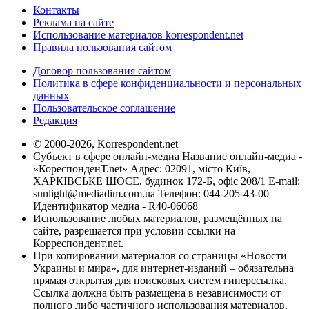
Контакты
Реклама на сайте
Использование материалов korrespondent.net
Правила пользования сайтом
Договор пользования сайтом
Политика в сфере конфиденциальности и персональных
данных
Пользовательское соглашение
Редакция
© 2000-2026, Korrespondent.net
Субъект в сфере онлайн-медиа Название онлайн-медиа -
«КореспонденТ.net» Адрес: 02091, місто Київ,
ХАРКІВСЬКЕ ШОСЕ, будинок 172-Б, офіс 208/1 E-mail:
sunlight@mediadim.com.ua
Телефон: 044-205-43-00
Идентификатор медиа - R40-06068
Использование любых материалов, размещённых на
сайте, разрешается при условии ссылки на
Корреспондент.net.
При копировании материалов со страницы «Новости
Украины и мира», для интернет-изданий – обязательна
прямая открытая для поисковых систем гиперссылка.
Ссылка должна быть размещена в независимости от
полного либо частичного использования материалов.