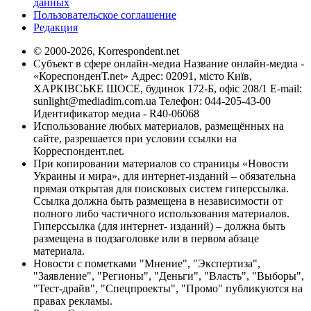
данных
Пользовательское соглашение
Редакция
© 2000-2026, Korrespondent.net
Субъект в сфере онлайн-медиа Название онлайн-медиа -
«КореспонденТ.net» Адрес: 02091, місто Київ,
ХАРКІВСЬКЕ ШОСЕ, будинок 172-Б, офіс 208/1 E-mail:
sunlight@mediadim.com.ua
Телефон: 044-205-43-00
Идентификатор медиа - R40-06068
Использование любых материалов, размещённых на
сайте, разрешается при условии ссылки на
Корреспондент.net.
При копировании материалов со страницы «Новости
Украины и мира», для интернет-изданий – обязательна
прямая открытая для поисковых систем гиперссылка.
Ссылка должна быть размещена в независимости от
полного либо частичного использования материалов.
Гиперссылка (для интернет- изданий) – должна быть
размещена в подзаголовке или в первом абзаце
материала.
Новости с пометками "Мнение", "Экспертиза",
"Заявление", "Регионы", "Деньги", "Власть", "Выборы",
"Тест-драйв", "Спецпроекты", "Промо" публикуются на
правах рекламы.