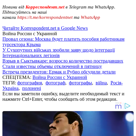
Новини від
Корреспондент.net
в Telegram та WhatsApp.
Підписуйтесь на наші
канали
https://t.me/korrespondentnet
та
WhatsApp
Читайте Korrespondent.net в Google News
Война России с Украиной
Провал сезона: Москва будет платить пособия работникам
турсектора Крыма
У Сухопутних військах зробили заяву щодо інтеграції
Інтернаціональних легіонів
Взрыв в Сыктывкаре: возросло количество пострадавших
Стали известны объемы отключений в пятницу
Встреча президентов: Ермак и Рубио обсудили детали
СПЕЦТЕМА:
Война России с Украиной
ТЕГИ:
фотография
,
фотограф
,
фотографы
,
війна
,
Росія-
Україна
,
полонені
Если вы заметили ошибку, выделите необходимый текст и
нажмите Ctrl+Enter, чтобы сообщить об этом редакции.