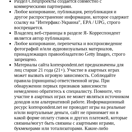
Раздел Спецпроекты создается совместно с
коммерческими партнерами.
Любое копирование, публикация, републикация и
другое распространение информации, которое содержит
ссылку на "Интерфакс-Украина", EPA / UPG, строго
воспрещается.
Владелец веб-страницы в разделе Я- Корреспондент
является автор публикации.
Любое копирование, перепечатка и воспроизведение
фотографий и/или аудиовизуальных материалов,
принадлежащих правообладателю Getty Images, строго
запрещено.
Материалы сайта korrespondent.net предназначены для
лиц старше 21 года (21+). Участие в азартных играх
может вызвать игровую зависимость. Соблюдайте
правила (принципы) ответственной игры. При
обнаружении первых признаков зависимости
немедленно обратитесь к специалисту. Помните, что
участие в азартных играх не может являться источником
доходов или альтернативой работе. Информационный
ресурс korrespondent.net не проводит игры на реальные
и/или виртуальные деньги, сайт не принимает ни в
какой форме оплату ставок и других платежей, которые
связаны/могут быть связаны с азартными играми,
букмекерами или тотализаторами. Какие-либо