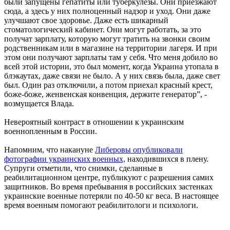
были запущены гепатиты или туберкулезы. Они приезжают
сюда, а здесь у них полноценный надзор и уход. Они даже
улучшают свое здоровье. Даже есть шикарный
стоматологический кабинет. Они могут работать, за это
получат зарплату, которую могут тратить на звонки своим
родственникам или в магазине на территории лагеря. И при
этом они получают зарплаты там у себя. Что меня добило во
всей этой истории, это был момент, когда Украина утопала в
блэкаутах, даже связи не было. А у них связь была, даже свет
был. Один раз отключили, а потом приехал красный крест,
боже-боже, женвенская конвенция, держите генератор”, -
возмущается Влада.
Невероятный контраст в отношении к украинским
военнопленным в России.
Напомним, что накануне
Либеровы опубликовали
фотографии украинских военных,
находившихся в плену.
Супруги отметили, что снимки, сделанные в
реабилитационном центре, публикуют с разрешения самих
защитников. Во время пребывания в российских застенках
украинские военные потеряли по 40-50 кг веса. В настоящее
время военным помогают реабилитологи и психологи.