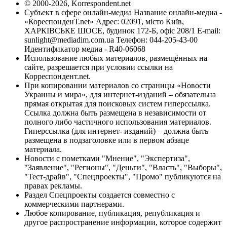
© 2000-2026, Korrespondent.net
Субъект в сфере онлайн-медиа Название онлайн-медиа -
«КореспонденТ.net» Адрес: 02091, місто Київ,
ХАРКІВСЬКЕ ШОСЕ, будинок 172-Б, офіс 208/1 E-mail:
sunlight@mediadim.com.ua
Телефон: 044-205-43-00
Идентификатор медиа - R40-06068
Использование любых материалов, размещённых на
сайте, разрешается при условии ссылки на
Корреспондент.net.
При копировании материалов со страницы «Новости
Украины и мира», для интернет-изданий – обязательна
прямая открытая для поисковых систем гиперссылка.
Ссылка должна быть размещена в независимости от
полного либо частичного использования материалов.
Гиперссылка (для интернет- изданий) – должна быть
размещена в подзаголовке или в первом абзаце
материала.
Новости с пометками "Мнение", "Экспертиза",
"Заявление", "Регионы", "Деньги", "Власть", "Выборы",
"Тест-драйв", "Спецпроекты", "Промо" публикуются на
правах рекламы.
Раздел Спецпроекты создается совместно с
коммерческими партнерами.
Любое копирование, публикация, републикация и
другое распространение информации, которое содержит