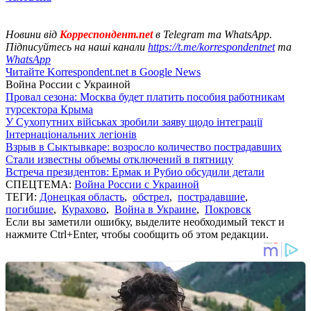
Новини від
Корреспондент.net
в Telegram та WhatsApp.
Підписуйтесь на наші канали
https://t.me/korrespondentnet
та
WhatsApp
Читайте Korrespondent.net в Google News
Война России с Украиной
Провал сезона: Москва будет платить пособия работникам
турсектора Крыма
У Сухопутних військах зробили заяву щодо інтеграції
Інтернаціональних легіонів
Взрыв в Сыктывкаре: возросло количество пострадавших
Стали известны объемы отключений в пятницу
Встреча президентов: Ермак и Рубио обсудили детали
СПЕЦТЕМА:
Война России с Украиной
ТЕГИ:
Донецкая область
,
обстрел
,
пострадавшие
,
погибшие
,
Курахово
,
Война в Украине
,
Покровск
Если вы заметили ошибку, выделите необходимый текст и
нажмите Ctrl+Enter, чтобы сообщить об этом редакции.