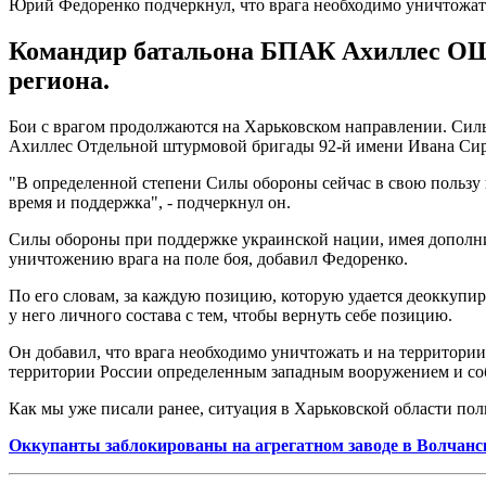
Юрий Федоренко подчеркнул, что врага необходимо уничтожать
Командир батальона БПАК Ахиллес ОШБр
региона.
Бои с врагом продолжаются на Харьковском направлении. Сил
Ахиллес Отдельной штурмовой бригады 92-й имени Ивана Сир
"В определенной степени Силы обороны сейчас в свою пользу 
время и поддержка", - подчеркнул он.
Силы обороны при поддержке украинской нации, имея дополнит
уничтожению врага на поле боя, добавил Федоренко.
По его словам, за каждую позицию, которую удается деоккупи
у него личного состава с тем, чтобы вернуть себе позицию.
Он добавил, что врага необходимо уничтожать и на территории
территории России определенным западным вооружением и с
Как мы уже писали ранее, ситуация в Харьковской области по
Оккупанты заблокированы на агрегатном заводе в Волчанс