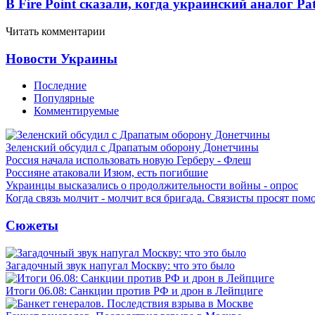
В Fire Point сказали, когда украинский аналог Pa
Читать комментарии
Новости Украины
Последние
Популярные
Комментируемые
Зеленский обсудил с Драпатым оборону Донетчины
Россия начала использовать новую Герберу - Флеш
Россияне атаковали Изюм, есть погибшие
Украинцы высказались о продолжительности войны - опрос
Когда связь молчит - молчит вся бригада. Связисты просят по
Сюжеты
Загадочный звук напугал Москву: что это было
Итоги 06.08: Санкции против РФ и дрон в Лейпциге