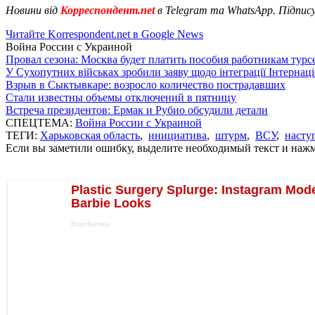
Новини від
Корреспондент.net
в Telegram та WhatsApp. Підпис
Читайте Korrespondent.net в Google News
Война России с Украиной
Провал сезона: Москва будет платить пособия работникам тур
У Сухопутних військах зробили заяву щодо інтеграції Інтернац
Взрыв в Сыктывкаре: возросло количество пострадавших
Стали известны объемы отключений в пятницу
Встреча президентов: Ермак и Рубио обсудили детали
СПЕЦТЕМА:
Война России с Украиной
ТЕГИ:
Харьковская область
,
инициатива
,
штурм
,
ВСУ
,
насту
Если вы заметили ошибку, выделите необходимый текст и нажми