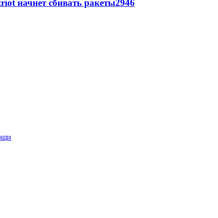
triot начнет сбивать ракеты
2946
мощи