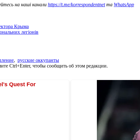
уйтесь на наші канали
https://t.me/korrespondentnet
та
WhatsApp
сектора Крыма
іональних легіонів
пление
,
русские оккупанты
те Ctrl+Enter, чтобы сообщить об этом редакции.