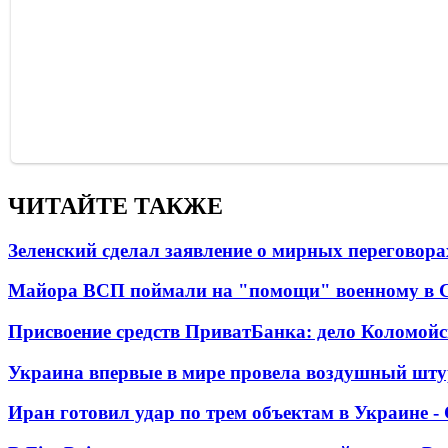
ЧИТАЙТЕ ТАКЖЕ
Зеленский сделал заявление о мирных переговора
Майора ВСП поймали на "помощи" военному в
Присвоение средств ПриватБанка: дело Коломойс
Украина впервые в мире провела воздушный шту
Иран готовил удар по трем объектам в Украине 