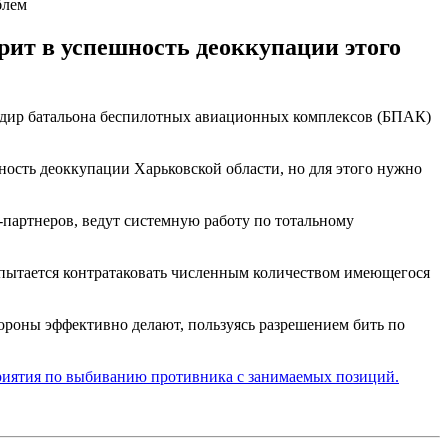
блем
ит в успешность деоккупации этого
ндир батальона беспилотных авиационных комплексов (БПАК)
ность деоккупации Харьковской области, но для этого нужно
партнеров, ведут системную работу по тотальному
м пытается контратаковать численным количеством имеющегося
бороны эффективно делают, пользуясь разрешением бить по
иятия по выбиванию противника с занимаемых позиций.