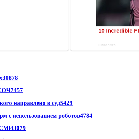
х
30878
 СОЧ
7457
кого направлено в суд
5429
рм с использованием роботов
4784
- СМИ
3079