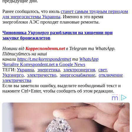
предыдущие дни.
Ранее сообщалось, что июль
станет самым трудным периодом
для энергосистемы Украины
. Именно в это время
энергоблоки АЭС проходят плановые ремонты.
Чиновника
Укрэнерго
разоблачили на хищении при
закупке бронежилетов
Новини від
Корреспондент.net
в Telegram та WhatsApp.
Підписуйтесь на наші
канали
https://t.me/korrespondentnet
та
WhatsApp
Читайте Korrespondent.net в Google News
ТЕГИ:
Украина
,
энергетика
,
электроэнергия
,
свет
,
Укрэнерго
,
электричество
,
энергоснабжение
,
отключение
электричества
Если вы заметили ошибку, выделите необходимый текст и
нажмите Ctrl+Enter, чтобы сообщить об этом редакции.