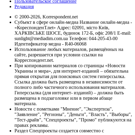
Пользовательское соглашение
Редакция
© 2000-2026, Korrespondent.net
Субъект в сфере онлайн-медиа Название онлайн-медиа -
«КореспонденТ.net» Адрес: 02091, місто Київ,
ХАРКІВСЬКЕ ШОСЕ, будинок 172-Б, офіс 208/1 E-mail:
sunlight@mediadim.com.ua
Телефон: 044-205-43-00
Идентификатор медиа - R40-06068
Использование любых материалов, размещённых на
сайте, разрешается при условии ссылки на
Корреспондент.net.
При копировании материалов со страницы «Новости
Украины и мира», для интернет-изданий – обязательна
прямая открытая для поисковых систем гиперссылка.
Ссылка должна быть размещена в независимости от
полного либо частичного использования материалов.
Гиперссылка (для интернет- изданий) – должна быть
размещена в подзаголовке или в первом абзаце
материала.
Новости с пометками "Мнение", "Экспертиза",
"Заявление", "Регионы", "Деньги", "Власть", "Выборы",
"Тест-драйв", "Спецпроекты", "Промо" публикуются на
правах рекламы.
Раздел Спецпроекты создается совместно с