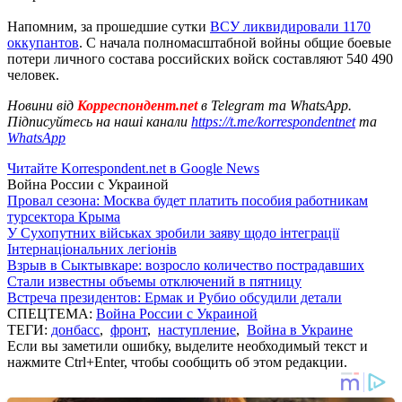
Напомним, за прошедшие сутки
ВСУ ликвидировали 1170
оккупантов
. С начала полномасштабной войны общие боевые
потери личного состава российских войск составляют 540 490
человек.
Новини від
Корреспондент.net
в Telegram та WhatsApp.
Підписуйтесь на наші канали
https://t.me/korrespondentnet
та
WhatsApp
Читайте Korrespondent.net в Google News
Война России с Украиной
Провал сезона: Москва будет платить пособия работникам
турсектора Крыма
У Сухопутних військах зробили заяву щодо інтеграції
Інтернаціональних легіонів
Взрыв в Сыктывкаре: возросло количество пострадавших
Стали известны объемы отключений в пятницу
Встреча президентов: Ермак и Рубио обсудили детали
СПЕЦТЕМА:
Война России с Украиной
ТЕГИ:
донбасс
,
фронт
,
наступление
,
Война в Украине
Если вы заметили ошибку, выделите необходимый текст и
нажмите Ctrl+Enter, чтобы сообщить об этом редакции.