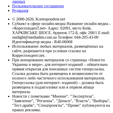
данных
Пользовательское соглашение
Редакция
© 2000-2026, Korrespondent.net
Субъект в сфере онлайн-медиа Название онлайн-медиа -
«КореспонденТ.net» Адрес: 02091, місто Київ,
ХАРКІВСЬКЕ ШОСЕ, будинок 172-Б, офіс 208/1 E-mail:
sunlight@mediadim.com.ua
Телефон: 044-205-43-00
Идентификатор медиа - R40-06068
Использование любых материалов, размещённых на
сайте, разрешается при условии ссылки на
Корреспондент.net.
При копировании материалов со страницы «Новости
Украины и мира», для интернет-изданий – обязательна
прямая открытая для поисковых систем гиперссылка.
Ссылка должна быть размещена в независимости от
полного либо частичного использования материалов.
Гиперссылка (для интернет- изданий) – должна быть
размещена в подзаголовке или в первом абзаце
материала.
Новости с пометками "Мнение", "Экспертиза",
"Заявление", "Регионы", "Деньги", "Власть", "Выборы",
"Тест-драйв", "Спецпроекты", "Промо" публикуются на
правах рекламы.