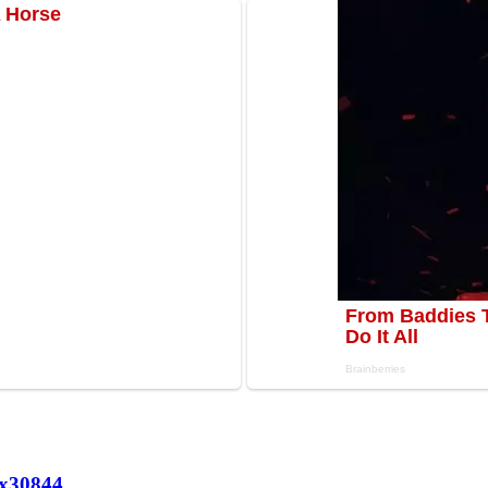
х
30844