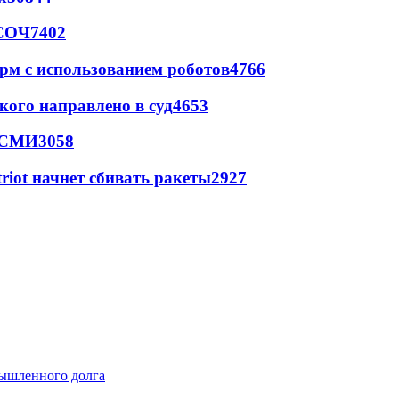
 СОЧ
7402
рм с использованием роботов
4766
кого направлено в суд
4653
- СМИ
3058
triot начнет сбивать ракеты
2927
мышленного долга