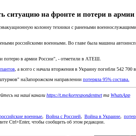
ть ситуацию на фронте и потери в арми
 эвакуационную колонну техники с ранеными военнослужащими
неными российскими военными. Во главе была машина автоинсп
 и потерю в армии России", - отметили в АТЕШ.
упантов
, а всего с начала вторжения в Украину погибли 542 700
х штурмов" наЗапорожском направлении
потеряла 95% состава.
уйтесь на наші канали
https://t.me/korrespondentnet
та
WhatsApp
российские военные
,
Война с Россией
,
Война в Украине
,
потер
те Ctrl+Enter, чтобы сообщить об этом редакции.