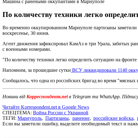
Машина с ранеными оккупантами в Мариуполе
По количеству техники легко определи
Во временно оккупированном Мариуполе партизаны заметили
воскресенье, 30 июня.
Агент движения зафиксировал КамАз и три Урала, забитых ра
с военными номерами.
"По количеству техники легко определить ситуацию на фронте
Напомним, за прошедшие сутки
ВСУ ликвидировали 1140 окк
Сообщалось, что одна из российских бригад во время "мясны
Новини від
Корреспондент.net
в Telegram та WhatsApp. Підпис
Читайте Korrespondent.net в Google News
СПЕЦТЕМА:
Война России с Украиной
ТЕГИ:
Мариуполь
,
Партизаны
,
ранение
,
российские войска
,
Если вы заметили ошибку, выделите необходимый текст и нажми