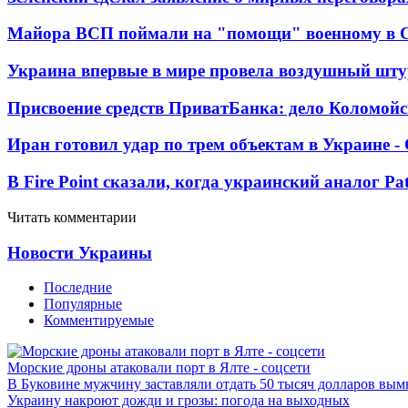
Майора ВСП поймали на "помощи" военному в
Украина впервые в мире провела воздушный шту
Присвоение средств ПриватБанка: дело Коломойс
Иран готовил удар по трем объектам в Украине 
В Fire Point сказали, когда украинский аналог Pa
Читать комментарии
Новости Украины
Последние
Популярные
Комментируемые
Морские дроны атаковали порт в Ялте - соцсети
В Буковине мужчину заставляли отдать 50 тысяч долларов вы
Украину накроют дожди и грозы: погода на выходных