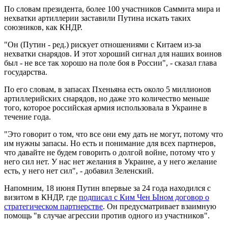
По словам президента, более 100 участников Саммита мира и
нехватки артиллерии заставили Путина искать таких
союзников, как КНДР.
"Он (Путин - ред.) рискует отношениями с Китаем из-за
нехватки снарядов. И этот хороший сигнал для наших воинов
был - не все так хорошо на поле боя в России", - сказал глава
государства.
По его словам, в запасах Пхеньяна есть около 5 миллионов
артиллерийских снарядов, но даже это количество меньше
того, которое российская армия использовала в Украине в
течение года.
"Это говорит о том, что все они ему дать не могут, потому что
им нужны запасы. Но есть и понимание для всех партнеров,
что давайте не будем говорить о долгой войне, потому что у
него сил нет. У нас нет желания в Украине, а у него желание
есть, у него нет сил", - добавил Зеленский.
Напомним, 18 июня Путин впервые за 24 года находился с
визитом в КНДР, где
подписал с Ким Чен Ыном договор о
стратегическом партнерстве
. Он предусматривает взаимную
помощь "в случае агрессии против одного из участников".