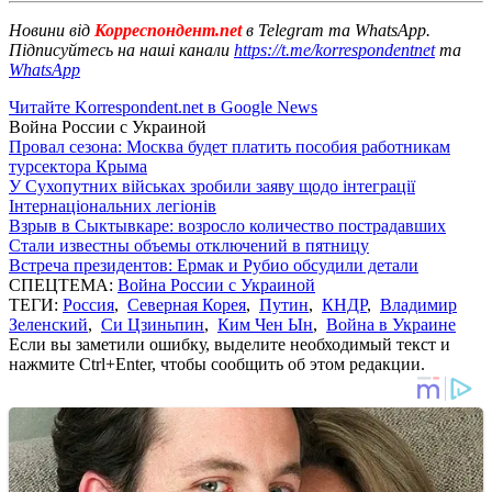
Новини від
Корреспондент.net
в Telegram та WhatsApp.
Підписуйтесь на наші канали
https://t.me/korrespondentnet
та
WhatsApp
Читайте Korrespondent.net в Google News
Война России с Украиной
Провал сезона: Москва будет платить пособия работникам
турсектора Крыма
У Сухопутних військах зробили заяву щодо інтеграції
Інтернаціональних легіонів
Взрыв в Сыктывкаре: возросло количество пострадавших
Стали известны объемы отключений в пятницу
Встреча президентов: Ермак и Рубио обсудили детали
СПЕЦТЕМА:
Война России с Украиной
ТЕГИ:
Россия
,
Северная Корея
,
Путин
,
КНДР
,
Владимир
Зеленский
,
Си Цзиньпин
,
Ким Чен Ын
,
Война в Украине
Если вы заметили ошибку, выделите необходимый текст и
нажмите Ctrl+Enter, чтобы сообщить об этом редакции.