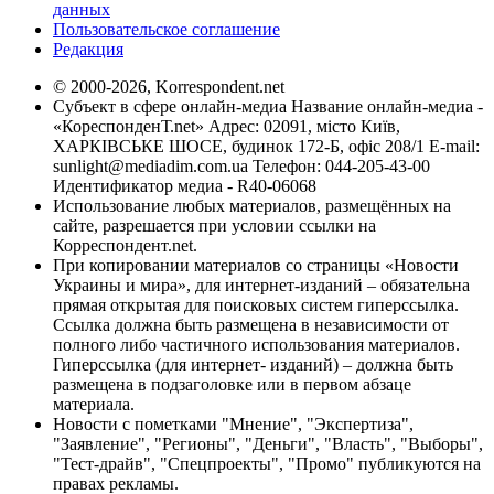
данных
Пользовательское соглашение
Редакция
© 2000-2026, Korrespondent.net
Субъект в сфере онлайн-медиа Название онлайн-медиа -
«КореспонденТ.net» Адрес: 02091, місто Київ,
ХАРКІВСЬКЕ ШОСЕ, будинок 172-Б, офіс 208/1 E-mail:
sunlight@mediadim.com.ua
Телефон: 044-205-43-00
Идентификатор медиа - R40-06068
Использование любых материалов, размещённых на
сайте, разрешается при условии ссылки на
Корреспондент.net.
При копировании материалов со страницы «Новости
Украины и мира», для интернет-изданий – обязательна
прямая открытая для поисковых систем гиперссылка.
Ссылка должна быть размещена в независимости от
полного либо частичного использования материалов.
Гиперссылка (для интернет- изданий) – должна быть
размещена в подзаголовке или в первом абзаце
материала.
Новости с пометками "Мнение", "Экспертиза",
"Заявление", "Регионы", "Деньги", "Власть", "Выборы",
"Тест-драйв", "Спецпроекты", "Промо" публикуются на
правах рекламы.