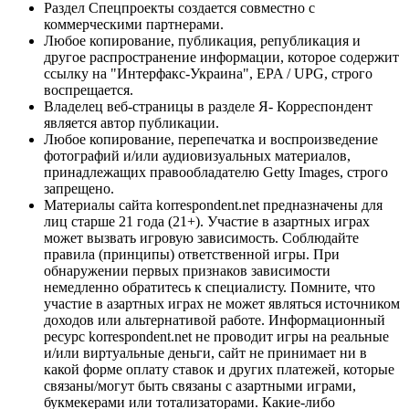
Раздел Спецпроекты создается совместно с
коммерческими партнерами.
Любое копирование, публикация, републикация и
другое распространение информации, которое содержит
ссылку на "Интерфакс-Украина", EPA / UPG, строго
воспрещается.
Владелец веб-страницы в разделе Я- Корреспондент
является автор публикации.
Любое копирование, перепечатка и воспроизведение
фотографий и/или аудиовизуальных материалов,
принадлежащих правообладателю Getty Images, строго
запрещено.
Материалы сайта korrespondent.net предназначены для
лиц старше 21 года (21+). Участие в азартных играх
может вызвать игровую зависимость. Соблюдайте
правила (принципы) ответственной игры. При
обнаружении первых признаков зависимости
немедленно обратитесь к специалисту. Помните, что
участие в азартных играх не может являться источником
доходов или альтернативой работе. Информационный
ресурс korrespondent.net не проводит игры на реальные
и/или виртуальные деньги, сайт не принимает ни в
какой форме оплату ставок и других платежей, которые
связаны/могут быть связаны с азартными играми,
букмекерами или тотализаторами. Какие-либо