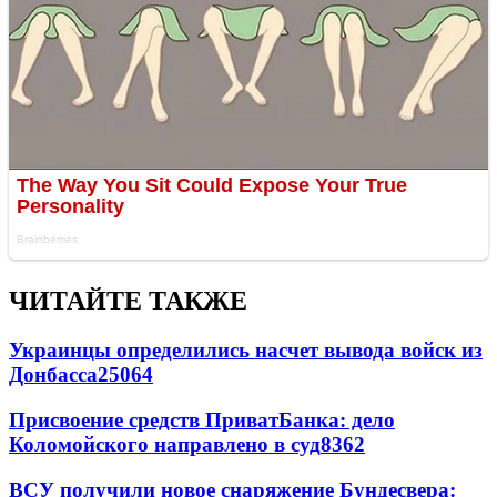
ЧИТАЙТЕ ТАКЖЕ
Украинцы определились насчет вывода войск из
Донбасса
25064
Присвоение средств ПриватБанка: дело
Коломойского направлено в суд
8362
ВСУ получили новое снаряжение Бундесвера: