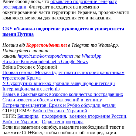
Ранее сообщалось, что
объявлено подозрение генералу
росгвардии
. Фигурант находится на временно
оккупированной части территории Украины, продолжаются
комплексные меры для нахождения его и наказания.
СБУ объявила подозрение руководителю университета
имени Путина
Новини від
Корреспондент.net
в Telegram та WhatsApp.
Підписуйтесь на наші
канали
https://t.me/korrespondentnet
та
WhatsApp
Читайте Korrespondent.net в Google News
Война России с Украиной
Провал сезона: Москва будет платить пособия работникам
турсектора Крыма
У Сухопутних військах зробили заяву щодо інтеграції
Інтернаціональних легіонів
Взрыв в Сыктывкаре: возросло количество пострадавших
Стали известны объемы отключений в пятницу
Встреча президентов: Ермак и Рубио обсудили детали
СПЕЦТЕМА:
Война России с Украиной
ТЕГИ:
Башкирия
,
подозрения
,
военное вторжение России
,
Война в Украине
,
Офис генпрокурора
Если вы заметили ошибку, выделите необходимый текст и
нажмите Ctrl+Enter, чтобы сообщить об этом редакции.