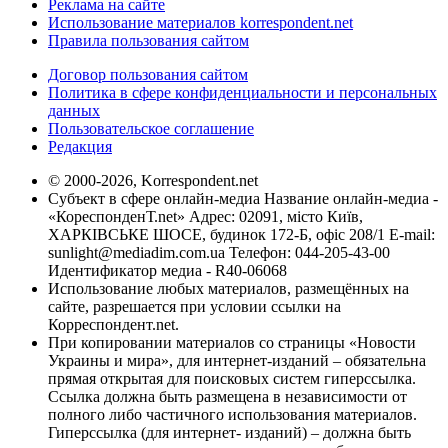
Реклама на сайте
Использование материалов korrespondent.net
Правила пользования сайтом
Договор пользования сайтом
Политика в сфере конфиденциальности и персональных
данных
Пользовательское соглашение
Редакция
© 2000-2026, Korrespondent.net
Субъект в сфере онлайн-медиа Название онлайн-медиа -
«КореспонденТ.net» Адрес: 02091, місто Київ,
ХАРКІВСЬКЕ ШОСЕ, будинок 172-Б, офіс 208/1 E-mail:
sunlight@mediadim.com.ua
Телефон: 044-205-43-00
Идентификатор медиа - R40-06068
Использование любых материалов, размещённых на
сайте, разрешается при условии ссылки на
Корреспондент.net.
При копировании материалов со страницы «Новости
Украины и мира», для интернет-изданий – обязательна
прямая открытая для поисковых систем гиперссылка.
Ссылка должна быть размещена в независимости от
полного либо частичного использования материалов.
Гиперссылка (для интернет- изданий) – должна быть