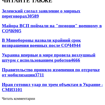
ЧИТАЙТЕ ТАКЖЕ
Зеленский сделал заявление о мирных
переговорах
30589
Майора ВСП поймали на "помощи" военному в
СОЧ
6905
В Минобороны назвали крайний срок
возвращения военных после СОЧ
4944
Украина впервые в мире провела воздушный
штурм с использованием роботов
4666
Правительство приняло изменения по отсрочке
от мобилизации
3711
Иран готовил удар по трем объектам в Украине -
СМИ
3101
Читать комментарии