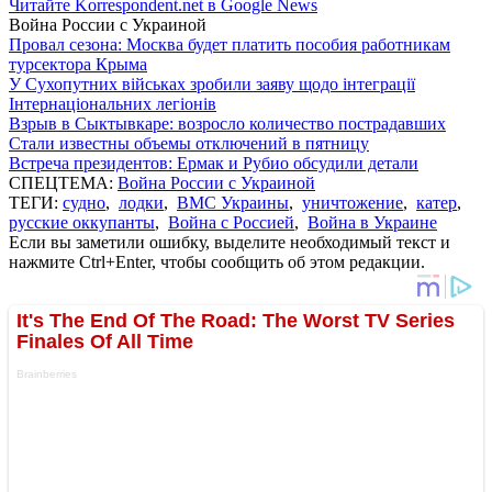
Читайте Korrespondent.net в Google News
Война России с Украиной
Провал сезона: Москва будет платить пособия работникам
турсектора Крыма
У Сухопутних військах зробили заяву щодо інтеграції
Інтернаціональних легіонів
Взрыв в Сыктывкаре: возросло количество пострадавших
Стали известны объемы отключений в пятницу
Встреча президентов: Ермак и Рубио обсудили детали
СПЕЦТЕМА:
Война России с Украиной
ТЕГИ:
судно
,
лодки
,
ВМС Украины
,
уничтожение
,
катер
,
русские оккупанты
,
Война с Россией
,
Война в Украине
Если вы заметили ошибку, выделите необходимый текст и
нажмите Ctrl+Enter, чтобы сообщить об этом редакции.