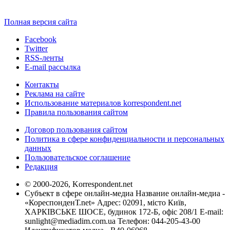
Полная версия сайта
Facebook
Twitter
RSS-ленты
E-mail рассылка
Контакты
Реклама на сайте
Использование материалов korrespondent.net
Правила пользования сайтом
Договор пользования сайтом
Политика в сфере конфиденциальности и персональных
данных
Пользовательское соглашение
Редакция
© 2000-2026, Korrespondent.net
Субъект в сфере онлайн-медиа Название онлайн-медиа -
«КореспонденТ.net» Адрес: 02091, місто Київ,
ХАРКІВСЬКЕ ШОСЕ, будинок 172-Б, офіс 208/1 E-mail:
sunlight@mediadim.com.ua
Телефон: 044-205-43-00