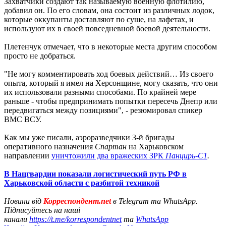
Захватчики создают так называемую военную флотилию,
добавил он. По его словам, она состоит из различных лодок,
которые оккупанты доставляют по суше, на лафетах, и
используют их в своей повседневной боевой деятельности.
Плетенчук отмечает, что в некоторые места другим способом
просто не добраться.
"Не могу комментировать ход боевых действий… Из своего
опыта, который я имел на Херсонщине, могу сказать, что они
их использовали разными способами. По крайней мере
раньше - чтобы предпринимать попытки пересечь Днепр или
передвигаться между позициями", - резюмировал спикер
ВМС ВСУ.
Как мы уже писали, аэроразведчики 3-й бригады
оперативного назначения
Спартан
на Харьковском
направлении
уничтожили два вражеских ЗРК
Панцирь-С1
.
В Нацгвардии показали логистический путь РФ в
Харьковской области с разбитой техникой
Новини від
Корреспондент.net
в Telegram та WhatsApp.
Підписуйтесь на наші
канали
https://t.me/korrespondentnet
та
WhatsApp