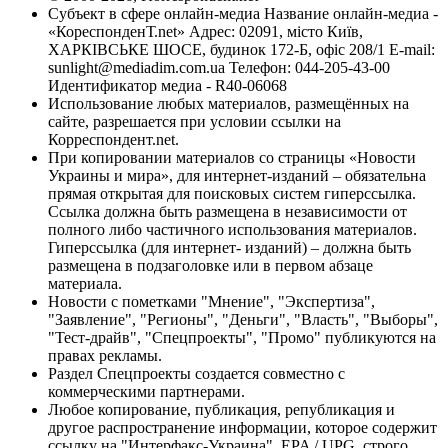
Субъект в сфере онлайн-медиа Название онлайн-медиа -
«КореспонденТ.net» Адрес: 02091, місто Київ,
ХАРКІВСЬКЕ ШОСЕ, будинок 172-Б, офіс 208/1 E-mail:
sunlight@mediadim.com.ua
Телефон: 044-205-43-00
Идентификатор медиа - R40-06068
Использование любых материалов, размещённых на
сайте, разрешается при условии ссылки на
Корреспондент.net.
При копировании материалов со страницы «Новости
Украины и мира», для интернет-изданий – обязательна
прямая открытая для поисковых систем гиперссылка.
Ссылка должна быть размещена в независимости от
полного либо частичного использования материалов.
Гиперссылка (для интернет- изданий) – должна быть
размещена в подзаголовке или в первом абзаце
материала.
Новости с пометками "Мнение", "Экспертиза",
"Заявление", "Регионы", "Деньги", "Власть", "Выборы",
"Тест-драйв", "Спецпроекты", "Промо" публикуются на
правах рекламы.
Раздел Спецпроекты создается совместно с
коммерческими партнерами.
Любое копирование, публикация, републикация и
другое распространение информации, которое содержит
ссылку на "Интерфакс-Украина", EPA / UPG, строго