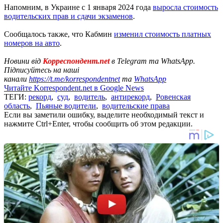
Напомним, в Украине с 1 января 2024 года
выросла стоимость
водительских прав и сдачи экзаменов
.
Сообщалось также, что Кабмин
изменил стоимость платных
номеров на авто
.
Новини від
Корреспондент.net
в Telegram та WhatsApp.
Підписуйтесь на наші
канали
https://t.me/korrespondentnet
та
WhatsApp
Читайте Korrespondent.net в Google News
ТЕГИ:
рекорд
,
суд
,
водитель
,
антирекорд
,
Ровенская
область
,
Пьяные водители
,
водительские права
Если вы заметили ошибку, выделите необходимый текст и
нажмите Ctrl+Enter, чтобы сообщить об этом редакции.