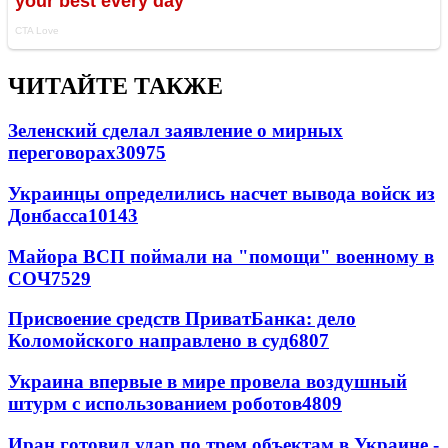
ЧИТАЙТЕ ТАКЖЕ
Зеленский сделал заявление о мирных
переговорах
30975
Украинцы определились насчет вывода войск из
Донбасса
10143
Майора ВСП поймали на "помощи" военному в
СОЧ
7529
Присвоение средств ПриватБанка: дело
Коломойского направлено в суд
6807
Украина впервые в мире провела воздушный
штурм с использованием роботов
4809
Иран готовил удар по трем объектам в Украине -