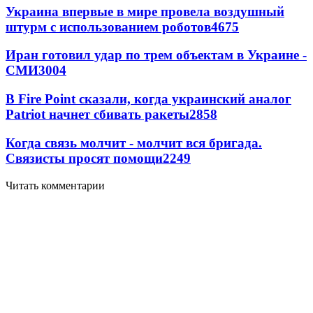
Украина впервые в мире провела воздушный
штурм с использованием роботов
4675
Иран готовил удар по трем объектам в Украине -
СМИ
3004
В Fire Point сказали, когда украинский аналог
Patriot начнет сбивать ракеты
2858
Когда связь молчит - молчит вся бригада.
Связисты просят помощи
2249
Читать комментарии