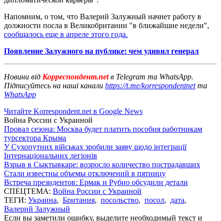
Напомним, о том, что Валерий Залужный начнет работу в
должности посла в Великобритании "в ближайшие недели",
сообщалось еще в апреле этого года.
Появление Залужного на публике: чем удивил генерал
Новини від
Корреспондент.net
в Telegram та WhatsApp.
Підписуйтесь на наші канали
https://t.me/korrespondentnet
та
WhatsApp
Читайте Korrespondent.net в Google News
Война России с Украиной
Провал сезона: Москва будет платить пособия работникам
турсектора Крыма
У Сухопутних військах зробили заяву щодо інтеграції
Інтернаціональних легіонів
Взрыв в Сыктывкаре: возросло количество пострадавших
Стали известны объемы отключений в пятницу
Встреча президентов: Ермак и Рубио обсудили детали
СПЕЦТЕМА:
Война России с Украиной
ТЕГИ:
Украина
,
Британия
,
посольство
,
посол
,
дата
,
Валерий Залужный
Если вы заметили ошибку, выделите необходимый текст и