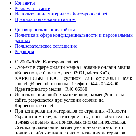
Контакты
Реклама на сайте
Использование материалов korrespondent.net
Правила пользования сайтом
Договор пользования сайтом
Политика в сфере конфиденциальности и персональных
данных
Пользовательское соглашение
Редакция
© 2000-2026, Korrespondent.net
Субъект в сфере онлайн-медиа Название онлайн-медиа -
«КореспонденТ.net» Адрес: 02091, місто Київ,
ХАРКІВСЬКЕ ШОСЕ, будинок 172-Б, офіс 208/1 E-mail:
sunlight@mediadim.com.ua
Телефон: 044-205-43-00
Идентификатор медиа - R40-06068
Использование любых материалов, размещённых на
сайте, разрешается при условии ссылки на
Корреспондент.net.
При копировании материалов со страницы «Новости
Украины и мира», для интернет-изданий – обязательна
прямая открытая для поисковых систем гиперссылка.
Ссылка должна быть размещена в независимости от
полного либо частичного использования материалов.