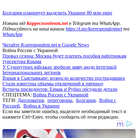
Болгария планирует выделить Украине 80 млн евро
Новини від
Корреспондент.net
в Telegram та WhatsApp.
Підписуйтесь на наші канали
https://t.me/korrespondentnet
та
WhatsApp
Читайте Korrespondent.net в Google News
Война России с Украиной
Провал сезона: Москва будет платить пособия работникам
турсектора Крыма
У Сухопутних військах зробили заяву щодо інтеграції
Інтернаціональних легіонів
Взрыв в Сыктывкаре: возросло количество пострадавших
Стали известны объемы отключений в пятницу
Встреча президентов: Ермак и Рубио обсудили детали
СПЕЦТЕМА:
Война России с Украиной
ТЕГИ:
Дипломатия
,
переговоры
,
Болгария
,
Война с
Россией
,
Война в Украине
Если вы заметили ошибку, выделите необходимый текст и
нажмите Ctrl+Enter, чтобы сообщить об этом редакции.