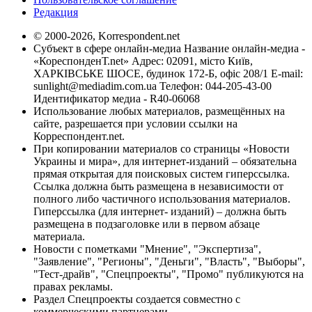
Редакция
© 2000-2026, Korrespondent.net
Субъект в сфере онлайн-медиа Название онлайн-медиа -
«КореспонденТ.net» Адрес: 02091, місто Київ,
ХАРКІВСЬКЕ ШОСЕ, будинок 172-Б, офіс 208/1 E-mail:
sunlight@mediadim.com.ua
Телефон: 044-205-43-00
Идентификатор медиа - R40-06068
Использование любых материалов, размещённых на
сайте, разрешается при условии ссылки на
Корреспондент.net.
При копировании материалов со страницы «Новости
Украины и мира», для интернет-изданий – обязательна
прямая открытая для поисковых систем гиперссылка.
Ссылка должна быть размещена в независимости от
полного либо частичного использования материалов.
Гиперссылка (для интернет- изданий) – должна быть
размещена в подзаголовке или в первом абзаце
материала.
Новости с пометками "Мнение", "Экспертиза",
"Заявление", "Регионы", "Деньги", "Власть", "Выборы",
"Тест-драйв", "Спецпроекты", "Промо" публикуются на
правах рекламы.
Раздел Спецпроекты создается совместно с
коммерческими партнерами.