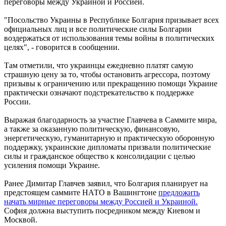
переговоры между Украиной и Россией.
"Посольство Украины в Республике Болгария призывает всех
официальных лиц и все политические силы Болгарии
воздержаться от использования темы войны в политических
целях", - говорится в сообщении.
Там отметили, что украинцы ежедневно платят самую
страшную цену за то, чтобы остановить агрессора, поэтому
призывы к ограничению или прекращению помощи Украине
практически означают подстрекательство к поддержке
России.
Выражая благодарность за участие Главчева в Саммите мира,
а также за оказанную политическую, финансовую,
энергетическую, гуманитарную и практическую оборонную
поддержку, украинские дипломаты призвали политические
силы и гражданское общество к консолидации с целью
усиления помощи Украине.
Ранее Димитар Главчев заявил, что Болгария планирует на
предстоящем саммите НАТО в Вашингтоне
предложить
начать мирные переговоры между Россией и Украиной.
София должна выступить посредником между Киевом и
Москвой.