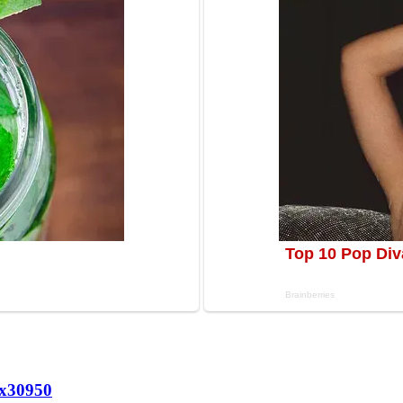
х
30950