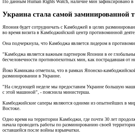
По данным Human Rights Watch, наличие мин зафиксировано в 
Украина стала самой заминированной т
Япония будет сотрудничать с Камбоджей в целях разминирован
во время визита в Камбоджийский центр противоминной деят
Она подчеркнула, что Камбоджа является лидером в противоми
"Камбоджа является важным партнером Японии в ее глобальны
бесчеловечности противопехотных мин, как пострадавшая от них
Йоко Камикава отметила, что в рамках Японско-камбоджийск
разминировании в Украине.
"На следующей неделе мы предоставим Украине большую машину
с этой машиной", - пояснила министерша.
Камбоджийские саперы являются одними из опытнейших в мире
Востоке.
Одно время на территории Камбоджи, где почти 30 лет продол
начала проводить работы по разминированию своей территории
оставшейся после войны взрывчатки.