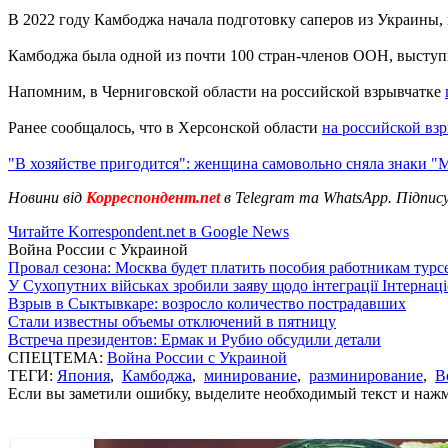
В 2022 году Камбоджа начала подготовку саперов из Украины, 
Камбоджа была одной из почти 100 стран-членов ООН, высту
Напомним, в Черниговской области на российской взрывчатке
Ранее сообщалось, что в Херсонской области
на российской вз
"В хозяйстве пригодится": женщина самовольно сняла знаки 
Новини від
Корреспондент.net
в Telegram та WhatsApp. Підпис
Читайте Korrespondent.net в Google News
Война России с Украиной
Провал сезона: Москва будет платить пособия работникам тур
У Сухопутних військах зробили заяву щодо інтеграції Інтернац
Взрыв в Сыктывкаре: возросло количество пострадавших
Стали известны объемы отключений в пятницу
Встреча президентов: Ермак и Рубио обсудили детали
СПЕЦТЕМА:
Война России с Украиной
ТЕГИ:
Япония
,
Камбоджа
,
минирование
,
разминирование
,
В
Если вы заметили ошибку, выделите необходимый текст и нажми