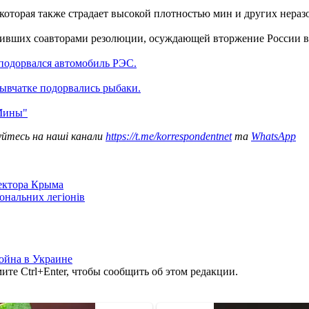
которая также страдает высокой плотностью мин и других нераз
пивших соавторами резолюции, осуждающей вторжение России в
подорвался автомобиль РЭС.
рывчатке подорвались рыбаки.
"Мины"
уйтесь на наші канали
https://t.me/korrespondentnet
та
WhatsApp
сектора Крыма
іональних легіонів
ойна в Украине
те Ctrl+Enter, чтобы сообщить об этом редакции.