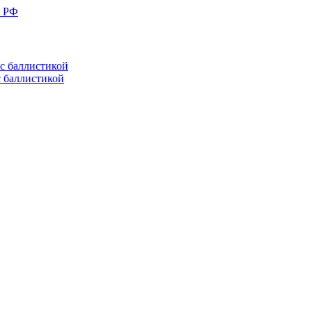
е РФ
с баллистикой