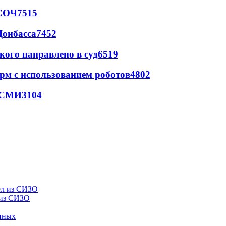
 СОЧ
7515
Донбасса
7452
кого направлено в суд
6519
рм с использованием роботов
4802
- СМИ
3104
 из СИЗО
енных