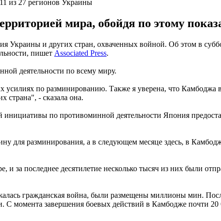
11 из 27 регионов Украины
ерриторией мира, обойдя по этому пока
ия Украины и других стран, охваченных войной. Об этом в субб
ельности, пишет
Associated Press
.
нной деятельности по всему миру.
х усилиях по разминированию. Также я уверена, что Камбоджа 
 страна", - сказала она.
ой инициативы по противоминной деятельности Япония предос
 для разминирования, а в следующем месяце здесь, в Камбодже
, и за последнее десятилетие несколько тысяч из них были от
жалась гражданская война, были размещены миллионы мин. Посл
. С момента завершения боевых действий в Камбодже почти 20 0