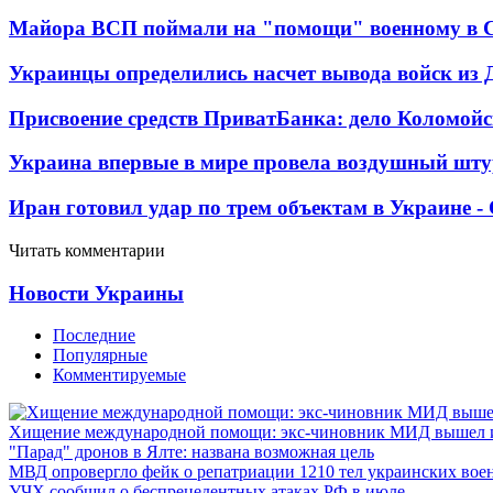
Майора ВСП поймали на "помощи" военному в
Украинцы определились насчет вывода войск из 
Присвоение средств ПриватБанка: дело Коломойс
Украина впервые в мире провела воздушный шту
Иран готовил удар по трем объектам в Украине 
Читать комментарии
Новости Украины
Последние
Популярные
Комментируемые
Хищение международной помощи: экс-чиновник МИД вышел
"Парад" дронов в Ялте: названа возможная цель
МВД опровергло фейк о репатриации 1210 тел украинских во
УЧХ сообщил о беспрецедентных атаках РФ в июле