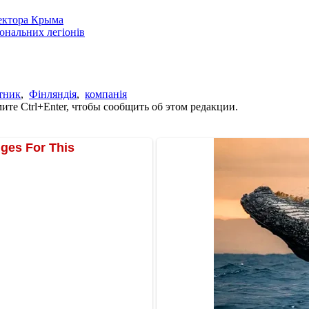
сектора Крыма
іональних легіонів
тник
,
Фінляндія
,
компанія
те Ctrl+Enter, чтобы сообщить об этом редакции.