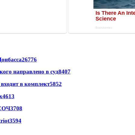
Донбасса
26776
кого направлено в суд
8407
 входит в комплект
5852
х
4613
 СОЧ
3708
riot
3594