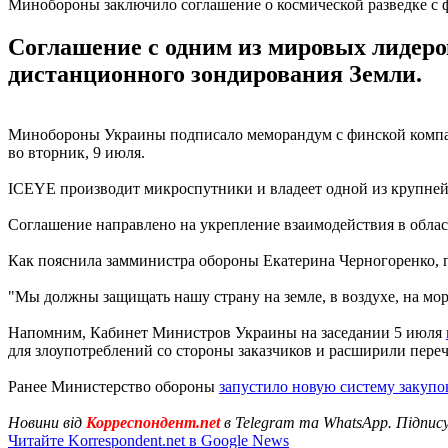
Минобороны заключило соглашение о космической разведке с
Соглашение с одним из мировых лидеро
дистанционного зондирования Земли.
Минобороны Украины подписало меморандум с финской компан
во вторник, 9 июля.
ICEYE производит микроспутники и владеет одной из крупней
Соглашение направлено на укрепление взаимодействия в облас
Как пояснила замминистра обороны Екатерина Черногоренко, 
"Мы должны защищать нашу страну на земле, в воздухе, на море
Напомним, Кабинет Министров Украины на заседании 5 июля
для злоупотреблений со стороны заказчиков и расширили переч
Ранее Министерство обороны
запустило новую систему закупо
Новини від
Корреспондент.net
в Telegram та WhatsApp. Підпис
Читайте Korrespondent.net в Google News