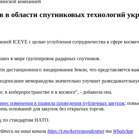
 финской компанией
в в области спутниковых технологий укр
ией ICEYE с целью углубления сотрудничества в сфере космич
ших в мире группировок радарных спутников.
ти дистанционного зондирования Земли, что представляется ва
подписание меморандума значительно улучшит разведывательну
, в киберпространстве и в космосе", - добавила она.
внес изменения в правила проведения публичных закупок
: повы
ень оснований для закупок без открытых торгов.
к
по стандартам НАТО.
уйтесь на наші канали
https://t.me/korrespondentnet
та
WhatsApp