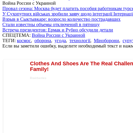
Война России с Украиной
Провал сезона: Москва будет платить пособия работникам тур
У Сухопутних військах зробили заяву щодо інтеграції Інтернац
Взрыв в Сыктывкаре: возросло количество пострадавших
Стали известны объемы отключений в пятницу
Встреча президентов: Ермак и Рубио обсудили детали
СПЕЦТЕМА:
Война России с Украиной
ТЕГИ:
космос
,
оборона
,
угода
,
технології
,
Міноборони
,
супу
Если вы заметили ошибку, выделите необходимый текст и нажми