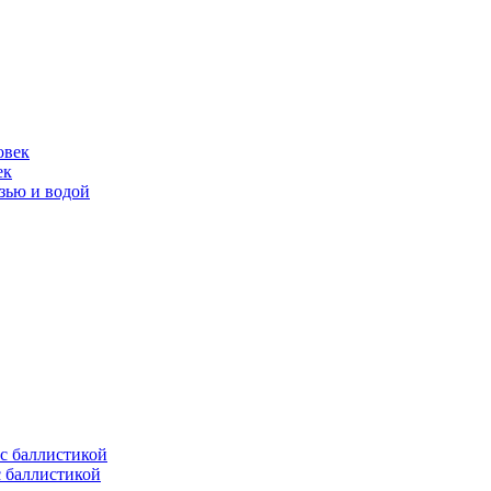
ек
язью и водой
с баллистикой