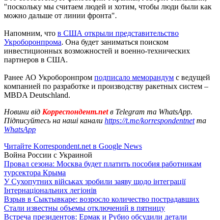
"поскольку мы считаем людей и хотим, чтобы люди были как
можно дальше от линии фронта".
Напомним, что
в США открыли представительство
Укроборонпрома
. Она будет заниматься поиском
инвестиционных возможностей и военно-технических
партнеров в США.
Ранее АО Укроборонпром
подписало меморандум
с ведущей
компанией по разработке и производству ракетных систем –
MBDA Deutschland.
Новини від
Корреспондент.net
в Telegram та WhatsApp.
Підписуйтесь на наші канали
https://t.me/korrespondentnet
та
WhatsApp
Читайте Korrespondent.net в Google News
Война России с Украиной
Провал сезона: Москва будет платить пособия работникам
турсектора Крыма
У Сухопутних військах зробили заяву щодо інтеграції
Інтернаціональних легіонів
Взрыв в Сыктывкаре: возросло количество пострадавших
Стали известны объемы отключений в пятницу
Встреча президентов: Ермак и Рубио обсудили детали