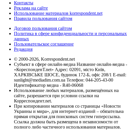
Контакты
Реклама на сайте
Использование материалов korrespondent.net
Правила пользования сайтом
Договор пользования сайтом
Политика в сфере конфиденциальности и персональных
данных
Пользовательское соглашение
Редакция
© 2000-2026, Korrespondent.net
Субъект в сфере онлайн-медиа Название онлайн-медиа -
«КореспонденТ.net» Адрес: 02091, місто Київ,
ХАРКІВСЬКЕ ШОСЕ, будинок 172-Б, офіс 208/1 E-mail:
sunlight@mediadim.com.ua
Телефон: 044-205-43-00
Идентификатор медиа - R40-06068
Использование любых материалов, размещённых на
сайте, разрешается при условии ссылки на
Корреспондент.net.
При копировании материалов со страницы «Новости
Украины и мира», для интернет-изданий – обязательна
прямая открытая для поисковых систем гиперссылка.
Ссылка должна быть размещена в независимости от
полного либо частичного использования материалов.