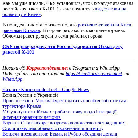
Как мы уже писали, СБУ установила, что Охматдет атаковала
российская ракета Х-101. Также появилось
видео атаки на
больницу в Киеве
.
В понедельник стало известно, что
россияне атаковали Киев
ракетами Кинжал
. В городе раздавались мощные взрывы.
Обломки ракет рухнули в семи районах города.
СБУ подтверждает, что Россия ударила по Охматдету
ракетой Х-101
Новини від
Корреспондент.net
в Telegram та WhatsApp.
Підписуйтесь на наші канали
https://t.me/korrespondentnet
та
WhatsApp
Читайте Korrespondent.net в Google News
Война России с Украиной
Провал сезона: Москва будет платить пособия работникам
турсектора Крыма
У Сухопутних військах зробили заяву щодо інтеграції
Інтернаціональних легіонів
Взрыв в Сыктывкаре: возросло количество пострадавших
Стали известны объемы отключений в пятницу
Встреча президентов: Ермак и Рубио обсудили детали