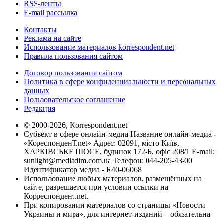
RSS-ленты
E-mail рассылка
Контакты
Реклама на сайте
Использование материалов korrespondent.net
Правила пользования сайтом
Договор пользования сайтом
Политика в сфере конфиденциальности и персональных
данных
Пользовательское соглашение
Редакция
© 2000-2026, Korrespondent.net
Субъект в сфере онлайн-медиа Название онлайн-медиа -
«КореспонденТ.net» Адрес: 02091, місто Київ,
ХАРКІВСЬКЕ ШОСЕ, будинок 172-Б, офіс 208/1 E-mail:
sunlight@mediadim.com.ua
Телефон: 044-205-43-00
Идентификатор медиа - R40-06068
Использование любых материалов, размещённых на
сайте, разрешается при условии ссылки на
Корреспондент.net.
При копировании материалов со страницы «Новости
Украины и мира», для интернет-изданий – обязательна