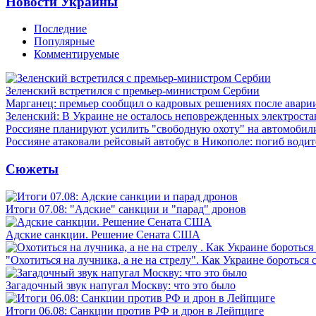
Новости Украины
Последние
Популярные
Комментируемые
Зеленский встретился с премьер-министром Сербии
Марганец: премьер сообщил о кадровых решениях после авари
Зеленский: В Украине не осталось неповрежденных электрост
Россияне планируют усилить "свободную охоту" на автомобил
Россияне атаковали рейсовый автобус в Никополе: погиб водит
Сюжеты
Итоги 07.08: "Адские" санкции и "парад" дронов
Адские санкции. Решение Сената США
"Охотиться на лучника, а не на стрелу". Как Украине бороться 
Загадочный звук напугал Москву: что это было
Итоги 06.08: Санкции против РФ и дрон в Лейпциге