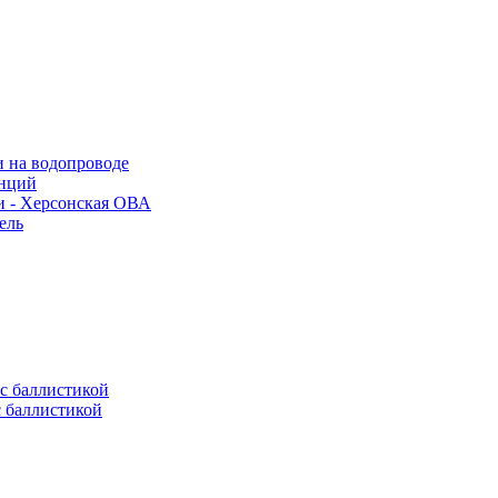
и на водопроводе
анций
и - Херсонская ОВА
ель
с баллистикой