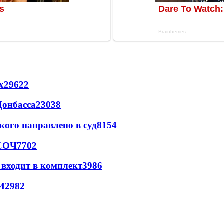
х
29622
Донбасса
23038
кого направлено в суд
8154
 СОЧ
7702
 входит в комплект
3986
И
2982