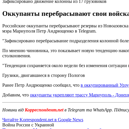
Зафиксировано движение колонны из 17 грузовиков
Оккупанты перебрасывают свои войска
Российские оккупанты перебрасывают резервы из Новоазовска 
мэра Мариуполя Петр Андрющенко в Telegram.
"Зафиксировано перебрасывание подразделения колонной более 1
По мнению чиновника, это показывает новую тенденцию накопл
столкновения.
"Тенденция сохраняется около недели без изменения ситуации
Грузики, двигавшиеся в сторону Пологов
Ранее Петр Андрющенко сообщил, что
в оккупированный Урзу
Добавим, что
оккупанты укрепляют трассу Мариуполь - Донец
Новини від
Корреспондент.net
в Telegram та WhatsApp. Підпис
Читайте Korrespondent.net в Google News
Война России с Украиной