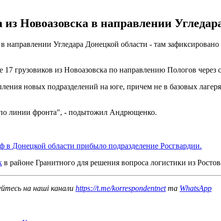
 из Новоазовска в направлении Угледар
в направлении Угледара Донецкой области - там зафиксировано
7 грузовиков из Новоазовска по направлению Пологов через с. Н
ения новых подразделений на юге, причем не в базовых лагерях
 по линии фронта", - подытожил Андрющенко.
ф в Донецкой области прибыло подразделение Росгвардии.
к
в районе Гранитного для решения вопроса логистики из Ростов
уйтесь на наші канали
https://t.me/korrespondentnet
та
WhatsApp