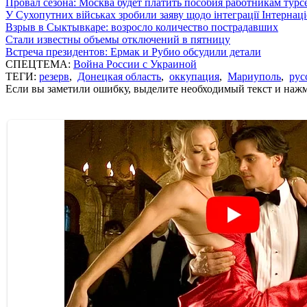
Провал сезона: Москва будет платить пособия работникам тур
У Сухопутних військах зробили заяву щодо інтеграції Інтернац
Взрыв в Сыктывкаре: возросло количество пострадавших
Стали известны объемы отключений в пятницу
Встреча президентов: Ермак и Рубио обсудили детали
СПЕЦТЕМА:
Война России с Украиной
ТЕГИ:
резерв
,
Донецкая область
,
оккупация
,
Мариуполь
,
рус
Если вы заметили ошибку, выделите необходимый текст и нажми