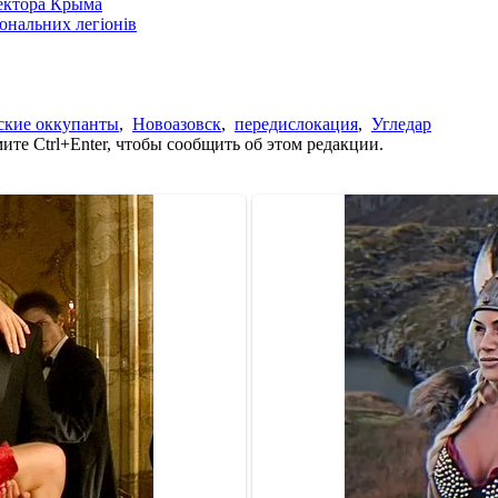
сектора Крыма
іональних легіонів
ские оккупанты
,
Новоазовск
,
передислокация
,
Угледар
те Ctrl+Enter, чтобы сообщить об этом редакции.