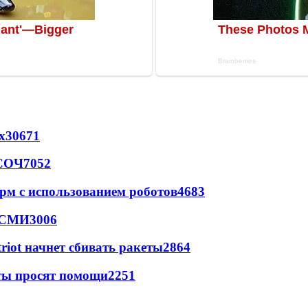
х
30671
 СОЧ
7052
рм с использованием роботов
4683
- СМИ
3006
triot начнет сбивать ракеты
2864
сты просят помощи
2251