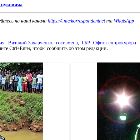
Януковича
уйтесь на наші канали
https://t.me/korrespondentnet
та
WhatsApp
ия
,
Виталий Захарченко
,
госизмена
,
ГБР
,
Офис генпрокурора
те Ctrl+Enter, чтобы сообщить об этом редакции.