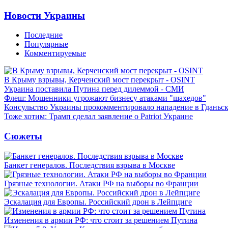
Новости Украины
Последние
Популярные
Комментируемые
В Крыму взрывы, Керченский мост перекрыт - OSINT
Украина поставила Путина перед дилеммой - СМИ
Флеш: Мошенники угрожают бизнесу атаками "шахедов"
Консульство Украины прокомментировало нападение в Гданьс
Тоже хотим: Трамп сделал заявление о Patriot Украине
Сюжеты
Банкет генералов. Последствия взрыва в Москве
Грязные технологии. Атаки РФ на выборы во Франции
Эскалация для Европы. Российский дрон в Лейпциге
Изменения в армии РФ: что стоит за решением Путина