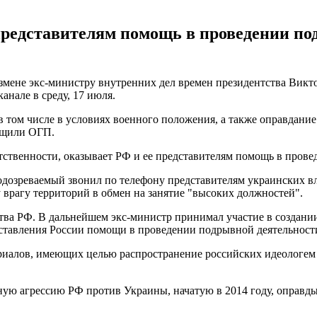
редставителям помощь в проведении по
мене экс-министру внутренних дел времен президентства Викто
анале в среду, 17 июля.
 том числе в условиях военного положения, а также оправдан
ообщили ОГП.
тственности, оказывает РФ и ее представителям помощь в пров
дозреваемый звонил по телефону представителям украинских вл
 врагу территорий в обмен на занятие "высоких должностей".
ства РФ. В дальнейшем экс-министр принимал участие в создани
ставления России помощи в проведении подрывной деятельност
риалов, имеющих целью распространение российских идеологем 
ую агрессию РФ против Украины, начатую в 2014 году, оправды