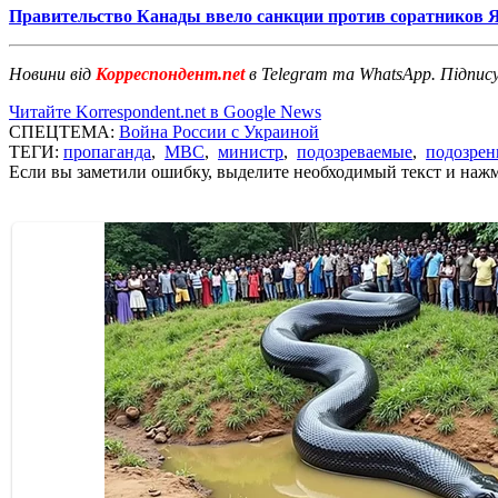
Правительство Канады ввело санкции против соратников 
Новини від
Корреспондент.net
в Telegram та WhatsApp. Підпис
Читайте Korrespondent.net в Google News
СПЕЦТЕМА:
Война России с Украиной
ТЕГИ:
пропаганда
,
МВС
,
министр
,
подозреваемые
,
подозрен
Если вы заметили ошибку, выделите необходимый текст и нажми