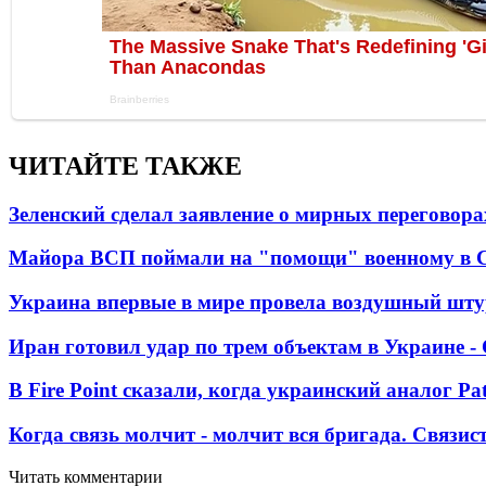
ЧИТАЙТЕ ТАКЖЕ
Зеленский сделал заявление о мирных переговора
Майора ВСП поймали на "помощи" военному в
Украина впервые в мире провела воздушный шту
Иран готовил удар по трем объектам в Украине 
В Fire Point сказали, когда украинский аналог Pa
Когда связь молчит - молчит вся бригада. Связи
Читать комментарии