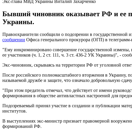
Экс-глава МВД Украины Виталий Захарченко
Бывший чиновник оказывает РФ и ее п
Украины.
Правоохранители сообщили о подозрении в государственной из
сообщении
Офиса генерального прокурора (ОГП) в телеграмм-к
"Ему инкриминировано совершение государственной измены, в
ее участников (ч. 1, 2 ст. 111, ч. 3 ст. 436-2 УК Украины)", - с
Экс-чиновник, скрываясь на территории РФ от уголовной отве
После российского полномасштабного вторжения в Украину, по
называемой дружбе и защите, что означало добровольную сдачу
"При этом предатель отмечал, что действует от имени руковод
формирования в обществе антивластных настроений для предо
Подозреваемый принял участие в создании и публикации мате
институтов.
В выступлениях экс-министр признает правомерной вооруженн
формирований РФ.